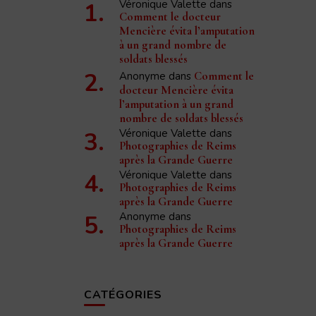
Véronique Valette
dans
Comment le docteur
Mencière évita l’amputation
à un grand nombre de
soldats blessés
Anonyme
dans
Comment le
docteur Mencière évita
l’amputation à un grand
nombre de soldats blessés
Véronique Valette
dans
Photographies de Reims
après la Grande Guerre
Véronique Valette
dans
Photographies de Reims
après la Grande Guerre
Anonyme
dans
Photographies de Reims
après la Grande Guerre
CATÉGORIES