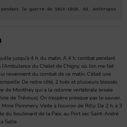
 pendant la guerre de 1914-1918, éd. Anthropos
n
quille jusqu’à 4 h. du matin. A 4 h. combat pendant
à l’Ambulance du Chalet de Chigny, où l’on me fait
qui reviennent du combat de ce matin. C’était une
mpelle. De notre côté, 2 tués et plu­sieurs blessés
ne de Montfrey qui a la colonne vertébrale brisée
uline de Trévoux). On n’espère presque pas le sauver.
 Mme Pommery. Visite à l’ouvroir de Rilly. De 2 h. à 3
e du boulevard de la Paix, au Port sec Saint-André
la Salle.