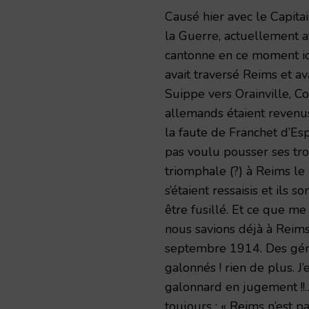
Causé hier avec le Capita
la Guerre, actuellement af
cantonne en ce moment ici
avait traversé Reims et av
Suippe vers Orainville, C
allemands étaient revenus
la faute de Franchet d’E
pas voulu pousser ses tro
triomphale (?) à Reims le 
s’étaient ressaisis et ils 
être fusillé. Et ce que m
nous savions déjà à Reims
septembre 1914. Des géné
galonnés ! rien de plus. J
galonnard en jugement !!…
toujours : « Reims n’est pas