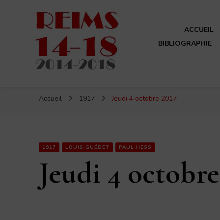
ACCUEIL
BIBLIOGRAPHIE
Reims 14-18
Un site de ReimsAvant
Accueil
1917
Jeudi 4 octobre 2017
1917
LOUIS GUÉDET
PAUL HESS
Jeudi 4 octobre