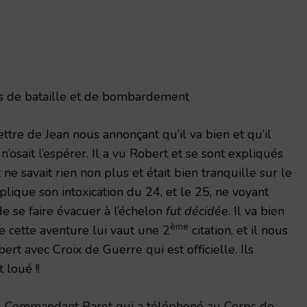
s de bataille et de bombardement
tre de Jean nous annonçant qu’il va bien et qu’il
l n’osait l’espérer. Il a vu Robert et se sont expliqués
 ne savait rien non plus et était bien tranquille sur le
plique son intoxication du 24, et le 25, ne voyant
 de se faire évacuer à l’échelon
fut décidée
. Il va bien
ème
 cette aventure lui vaut une 2
citation, et il nous
ert avec Croix de Guerre qui est officielle. Ils
 loué !!
 Commandant Barot qui a téléphoné au Corps de