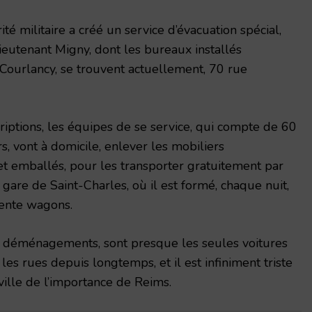
orité militaire a créé un service d’éva­cuation spécial,
ieutenant Migny, dont les bureaux installés
ourlancy, se trouvent actuellement, 70 rue
criptions, les équipes de se service, qui compte de 60
 vont à domicile, en­lever les mobiliers
t emballés, pour les transporter gratuitement par
gare de Saint-Charles, où il est formé, chaque nuit,
rente wagons.
x déménagements, sont presque les seules voitures
 les rues depuis long­temps, et il est infiniment triste
 ville de l’importance de Reims.