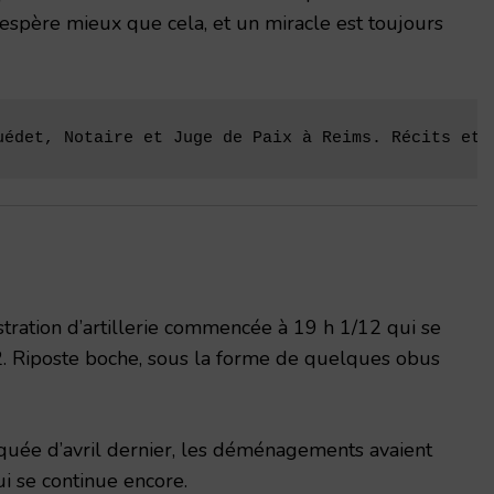
’espère mieux que cela, et un miracle est toujours
uédet, Notaire et Juge de Paix à Reims. Récits et 
ration d’artillerie commencée à 19 h 1/12 qui se
. Riposte boche, sous la forme de quel­ques obus
uée d’avril dernier, les déména­gements avaient
ui se continue encore.