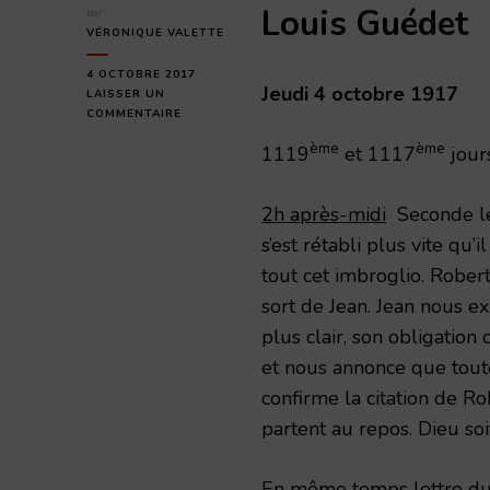
Louis Guédet
par
VÉRONIQUE VALETTE
4 OCTOBRE 2017
Jeudi 4 octobre 1917
LAISSER UN
SUR
COMMENTAIRE
JEUDI
ème
ème
1119
et 1117
jour
4
OCTOBRE
2017
2h après-midi
Seconde let
s’est rétabli plus vite qu’i
tout cet imbroglio. Robert
sort de Jean. Jean nous ex
plus clair, son obligation
et nous annonce que toute
confirme la citation de Rob
partent au repos. Dieu soit
En même temps lettre du