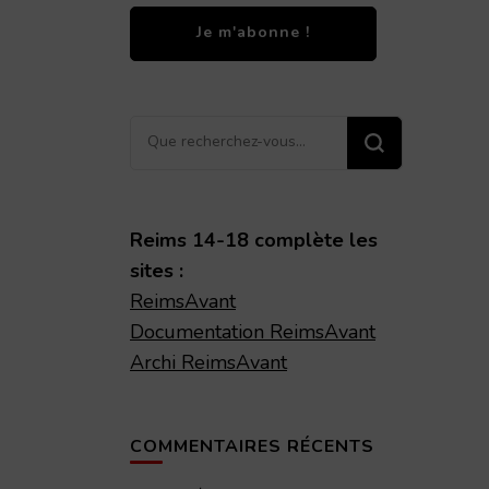
Vous
impressions de guerre d'un civil rémois 1914-1919,
recherchiez
quelque
chose ?
Reims 14-18 complète les
sites :
ReimsAvant
Documentation ReimsAvant
Archi ReimsAvant
COMMENTAIRES RÉCENTS