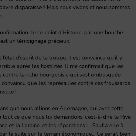
davre disparaisse !! Mais nous vivons et nous sommes
i.
 confirmation de ce point d’Histoire, par une bouche
C’est un témoignage précieux.
l’état d’esprit de la troupe, il est convaincu qu’il y
rrible après les hostilités. Il me confirmait que les
és contre la riche bourgeoisie qui s’est embusquée
st convaincu que les représailles contre ces froussards
stice !
, sans que nous allions en Allemagne, qui avec cette
 tout ce que nous lui demandons, c’est-à-dire la Rive
ce et la Loraine, et les réparations !… Sauf à elle à
ar la suite sur le terrain économique… Ce serait bien