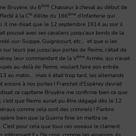
ème
ine Bruyère, du 6
Chasseur à cheval au début de
ie
ème
fecté à la C
d’élite du 166
d’Infanterie qui
. Il me disait que le 12 septembre 1914 au soir il
ait poussé avec ses cavaliers jusqu’aux bords de la
ondé-sur-Suippe, Guignicourt, etc… et que si les
 sur leurs pas jusqu’aux portes de Reims, c’était de
ème
spèrey, leur commandant de la V
Armée, qui n’avait
upes au-delà de Reims, voulant faire son entrée
13 au matin… mais il était trop tard, les allemands
sont encore à nos portes ! Franchet d’Espèrey devrait
e disait ce capitaine Bruyère me confirme bien ce que
, c’est que Reims aurait pu être dégagé dès le 12
raux comme cela sont des criminels ! Pantins
’espère bien que la Guerre finie on mettra ce
 C’est pour cela que tous ces oiseaux le clament
 intéressant !! » J’te crois, comme les assassins, ils