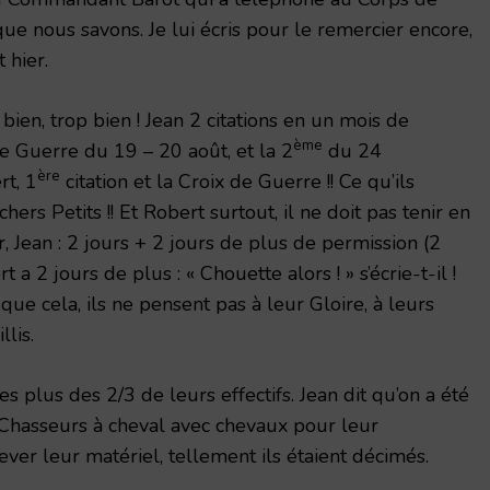
ue nous savons. Je lui écris pour le remercier encore,
t hier.
ien, trop bien ! Jean 2 citations en un mois de
ème
de Guerre du 19 – 20 août, et la 2
du 24
ère
t, 1
citation et la Croix de Guerre !! Ce qu’ils
hers Petits !! Et Robert surtout, il ne doit pas tenir en
ur, Jean : 2 jours + 2 jours de plus de permission (2
t a 2 jours de plus : « Chouette alors ! » s’écrie-t-il !
 que cela, ils ne pensent pas à leur Gloire, à leurs
llis.
s plus des 2/3 de leurs effectifs. Jean dit qu’on a été
 Chasseurs à cheval avec chevaux pour leur
ver leur matériel, tellement ils étaient décimés.