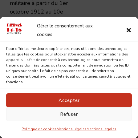
militaire à partir du 1er
octobre 1912 au 10e
régiment de chasseurs. En
Gérer le consentement aux
août 1914, il est mobilisé, tout
cookies
comme ses trois frères Raoul,
Jean et Georges. Sa
Pour offrir les meilleures expériences, nous utilisons des technologies
correspondance avec ses
telles que les cookies pour stocker et/ou accéder aux informations des
appareils. Le fait de consentir à ces technologies nous permettra de
parents, qui habitent le 7e
traiter des données telles que le comportement de navigation ou les ID
uniques sur ce site. Le fait de ne pas consentir ou de retirer son
arrondissement de Paris, a été
consentement peut avoir un effet négatif sur certaines caractéristiques et
en partie conservée et il nous
fonctions.
a semblé intéressant, de
publier ici les lettres
Accepter
conservées 110 ans jour pour
Refuser
jour après leur rédaction.
Contrairement à son frère aîné
Politique de cookies
Mentions légales
Mentions légales
Jean, lequel a documenté sa