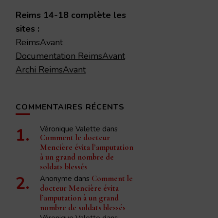
chose ?
Reims 14-18 complète les
sites :
ReimsAvant
Documentation ReimsAvant
Archi ReimsAvant
COMMENTAIRES RÉCENTS
Véronique Valette
dans
Comment le docteur
Mencière évita l’amputation
à un grand nombre de
soldats blessés
Anonyme
dans
Comment le
docteur Mencière évita
l’amputation à un grand
nombre de soldats blessés