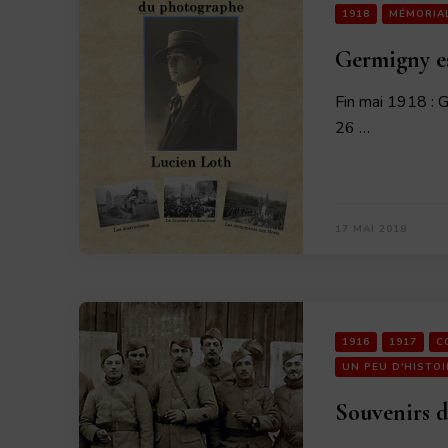
1918
MÉMORIA
Germigny es
Fin mai 1918 : G
26 …
17 MAI 2018
1916
1917
C
UN PEU D'HISTOI
Souvenirs d