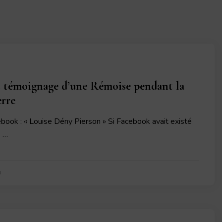
 témoignage d’une Rémoise pendant la
rre
book : « Louise Dény Pierson » Si Facebook avait existé
e …
8