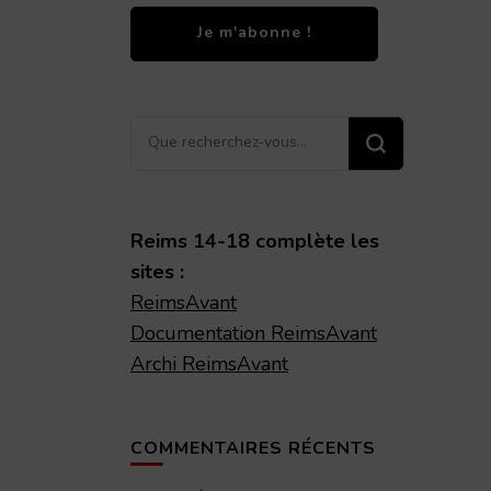
Vous
recherchiez
quelque
chose ?
Reims 14-18 complète les
sites :
ReimsAvant
Documentation ReimsAvant
Archi ReimsAvant
COMMENTAIRES RÉCENTS