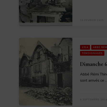
10 FÉVRIER 2015
1914
ABBÉ RÉM
TÉMOIGNAGES
Dimanche 6
Abbé Rémi Thin
sont arrivés ce 
6 SEPTEMBRE 201