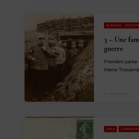
ALBUMS - DOCUM
3 – Une fam
guerre
Première partie 
Marne Troisièm
27 JUIN 2014
1914
CORRESP