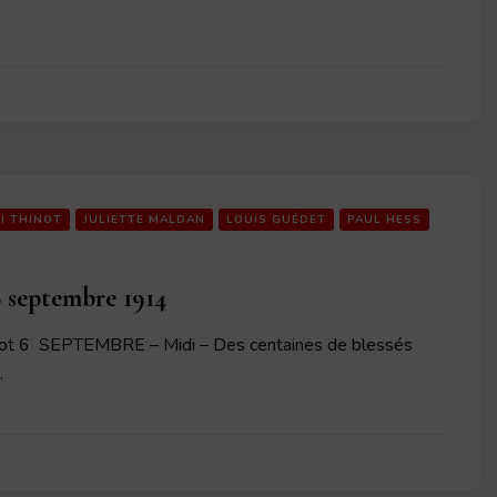
I THINOT
JULIETTE MALDAN
LOUIS GUÉDET
PAUL HESS
 septembre 1914
ot 6 SEPTEMBRE – Midi – Des centaines de blessés
…
4