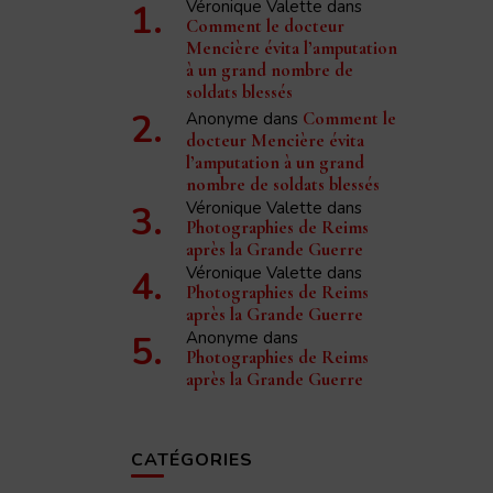
Véronique Valette
dans
Comment le docteur
Mencière évita l’amputation
à un grand nombre de
soldats blessés
Anonyme
dans
Comment le
docteur Mencière évita
l’amputation à un grand
nombre de soldats blessés
Véronique Valette
dans
Photographies de Reims
après la Grande Guerre
Véronique Valette
dans
Photographies de Reims
après la Grande Guerre
Anonyme
dans
Photographies de Reims
après la Grande Guerre
CATÉGORIES