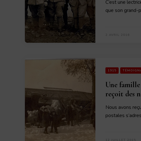
C’est une lectri
que son grand-
2 AVRIL 2016
1915
TÉMOIGN
Une famille
reçoit des 
Nous avons reçu 
postales s’adre
12 JUILLET 2015