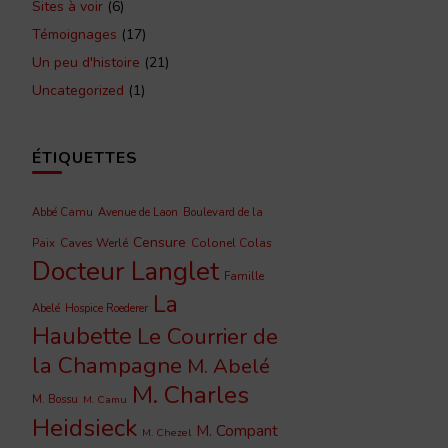
Sites à voir
(6)
Témoignages
(17)
Un peu d'histoire
(21)
Uncategorized
(1)
ÉTIQUETTES
Abbé Camu
Avenue de Laon
Boulevard de la
Censure
Caves Werlé
Colonel Colas
Paix
Docteur Langlet
Famille
La
Abelé
Hospice Roederer
Haubette
Le Courrier de
la Champagne
M. Abelé
M. Charles
M. Bossu
M. Camu
Heidsieck
M. Compant
M. Chezel