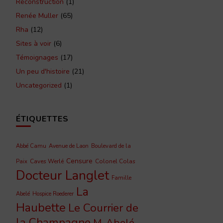
Reconstruction
(1)
Renée Muller
(65)
Rha
(12)
Sites à voir
(6)
Témoignages
(17)
Un peu d'histoire
(21)
Uncategorized
(1)
ÉTIQUETTES
Abbé Camu
Avenue de Laon
Boulevard de la
Censure
Caves Werlé
Colonel Colas
Paix
Docteur Langlet
Famille
La
Abelé
Hospice Roederer
Haubette
Le Courrier de
la Champagne
M. Abelé