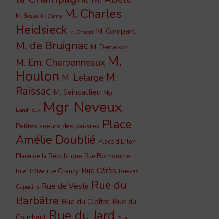
M. Charles
M. Bossu
M. Camu
Heidsieck
M. Compant
M. Chezel
M. de Bruignac
M. Demaison
M.
M. Em. Charbonneaux
Houlon
M.
M. Lelarge
Raïssac
M. Sainsaulieu
Mgr
Mgr Neveux
Landrieux
Place
Petites soeurs des pauvres
Amélie Doublié
Place d'Erlon
Place de la République
Rue Bonhomme
Rue Cérès
rue Chanzy
Rue Brûlée
Rue des
Rue du
Rue de Vesle
Capucins
Barbâtre
Rue du Cloître
Rue du
Rue du Jard
Couchant
Rue