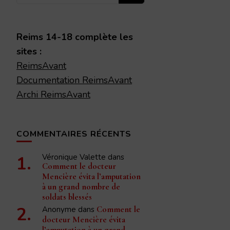
recherchiez
quelque
chose ?
Reims 14-18 complète les
sites :
ReimsAvant
Documentation ReimsAvant
Archi ReimsAvant
COMMENTAIRES RÉCENTS
Véronique Valette
dans
Comment le docteur
Mencière évita l’amputation
à un grand nombre de
soldats blessés
Anonyme
dans
Comment le
docteur Mencière évita