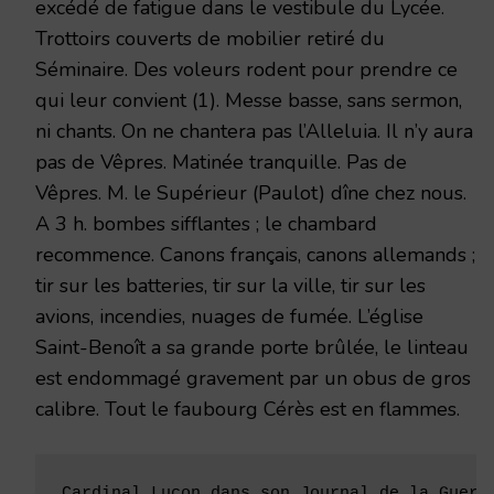
excédé de fatigue dans le vestibule du Lycée.
Trot­toirs couverts de mobilier retiré du
Séminaire. Des voleurs rodent pour prendre ce
qui leur convient (1). Messe basse, sans sermon,
ni chants. On ne chantera pas l’Alleluia. Il n’y aura
pas de Vêpres. Matinée tranquille. Pas de
Vêpres. M. le Supérieur (Paulot) dîne chez nous.
A 3 h. bombes sifflan­tes ; le chambard
recommence. Canons français, canons allemands ;
tir sur les batteries, tir sur la ville, tir sur les
avions, incendies, nuages de fumée. L’église
Saint-Benoît a sa grande porte brûlée, le linteau
est endommagé gravement par un obus de gros
calibre. Tout le faubourg Cérès est en flam­mes.
Cardinal Luçon dans son Journal de la Guerr