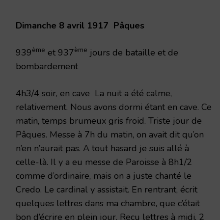
1917
Dimanche 8 avril 1917 Pâques
ème
ème
939
et 937
jours de bataille et de
bombardement
4h3/4 soir, en cave
La nuit a été calme,
relativement. Nous avons dormi étant en cave. Ce
matin, temps brumeux gris froid. Triste jour de
Pâques. Messe à 7h du matin, on avait dit qu’on
n’en n’aurait pas. A tout hasard je suis allé à
celle-là. Il y a eu messe de Paroisse à 8h1/2
comme d’ordinaire, mais on a juste chanté le
Credo. Le cardinal y assistait. En rentrant, écrit
quelques lettres dans ma chambre, que c’était
bon d’écrire en plein jour. Reçu lettres à midi, 2