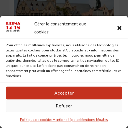
Gérer le consentement aux
cookies
1916
CARDINAL LUÇON
LOUIS GUÉDET
Pour offrir les meilleures expériences, nous utilisons des technologies
telles que les cookies pour stocker et/ou accéder aux informations des
Dimanche 3 décembre 1916
appareils. Le fait de consentir à ces technologies nous permettra de
traiter des données telles que le comportement de navigation ou les ID
uniques sur ce site. Le fait de ne pas consentir ou de retirer son
consentement peut avoir un effet négatif sur certaines caractéristiques et
fonctions.
3 DÉCEMBRE 2016
Accepter
Refuser
Politique de cookies
Mentions légales
Mentions légales