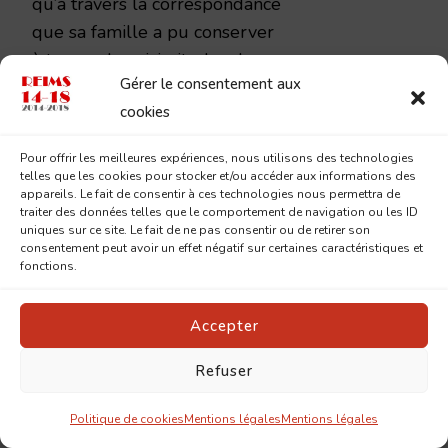
qu’à travers la correspondance
que sa famille a pu conserver
à travers les vicissitudes de
Gérer le consentement aux
plus d’un siècle de
cookies
déménagements et de
successions. Cet ensemble est
Pour offrir les meilleures expériences, nous utilisons des technologies
lacunaire mais représente tout
telles que les cookies pour stocker et/ou accéder aux informations des
appareils. Le fait de consentir à ces technologies nous permettra de
de même un témoignage
traiter des données telles que le comportement de navigation ou les ID
intéressant.
uniques sur ce site. Le fait de ne pas consentir ou de retirer son
consentement peut avoir un effet négatif sur certaines caractéristiques et
Elles relatent le quotidien et
fonctions.
l’état d’esprit d’un soldat
affecté au 23e régiment de
Accepter
dragons au début de la
guerre, dont la carrière va
Refuser
évoluer de façon imprévue.
Politique de cookies
Mentions légales
Mentions légales