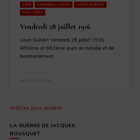
1916
CARDINAL LUÇON
LOUIS GUÉDET
PAUL HESS
Vendredi 28 juillet 1916
Louis Guédet Vendredi 28 juillet 1916
685ème et 683ème jours de bataille et de
bombardement …
28 JUILLET 2016
Navigation
Articles plus anciens
des
articles
LA GUERRE DE JACQUES
BOUSQUET