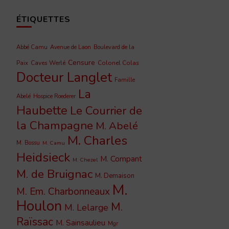
ÉTIQUETTES
Abbé Camu
Avenue de Laon
Boulevard de la
Censure
Caves Werlé
Colonel Colas
Paix
Docteur Langlet
Famille
La
Abelé
Hospice Roederer
Haubette
Le Courrier de
la Champagne
M. Abelé
M. Charles
M. Bossu
M. Camu
Heidsieck
M. Compant
M. Chezel
M. de Bruignac
M. Demaison
M.
M. Em. Charbonneaux
Houlon
M.
M. Lelarge
Raïssac
M. Sainsaulieu
Mgr