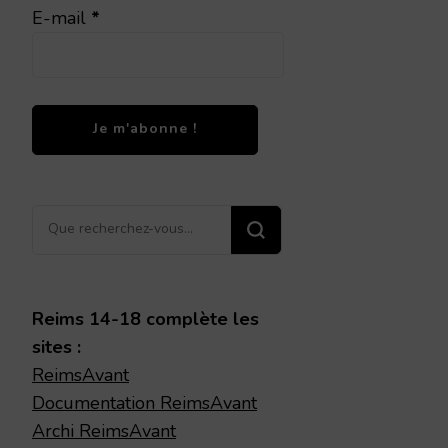
E-mail
*
Vous
recherchiez
quelque
chose ?
Reims 14-18 complète les
sites :
ReimsAvant
Documentation ReimsAvant
Archi ReimsAvant