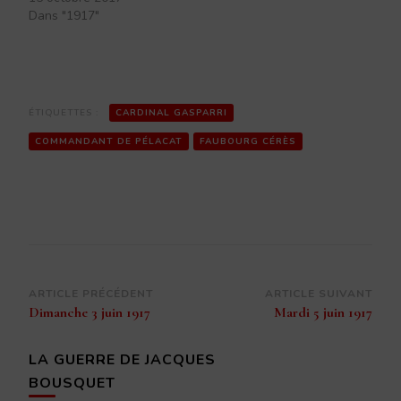
Dans "1917"
ÉTIQUETTES :
CARDINAL GASPARRI
COMMANDANT DE PÉLACAT
FAUBOURG CÉRÈS
Navigation
ARTICLE PRÉCÉDENT
ARTICLE SUIVANT
Dimanche 3 juin 1917
Mardi 5 juin 1917
d’article
LA GUERRE DE JACQUES
BOUSQUET