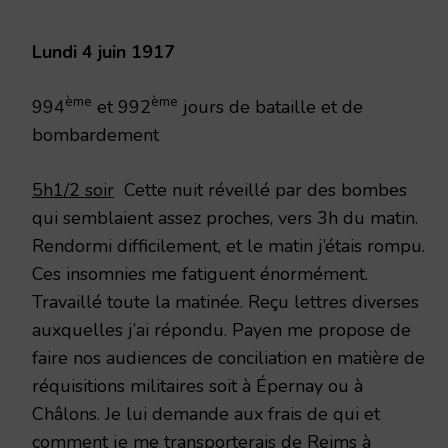
1917
Lundi 4 juin 1917
ème
ème
994
et 992
jours de bataille et de
bombardement
5h1/2 soir
Cette nuit réveillé par des bombes
qui semblaient assez proches, vers 3h du matin.
Rendormi difficilement, et le matin j’étais rompu.
Ces insomnies me fatiguent énormément.
Travaillé toute la matinée. Reçu lettres diverses
auxquelles j’ai répondu. Payen me propose de
faire nos audiences de conciliation en matière de
réquisitions militaires soit à Épernay ou à
Châlons. Je lui demande aux frais de qui et
comment je me transporterais de Reims à