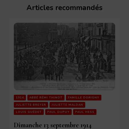
Articles recommandés
1914
ABBÉ RÉMI THINOT
FAMILLE DORIGNY
JULIETTE BREYER
JULIETTE MALDAN
LOUIS GUÉDET
PAUL DUPUY
PAUL HESS
Dimanche 13 septembre 1914