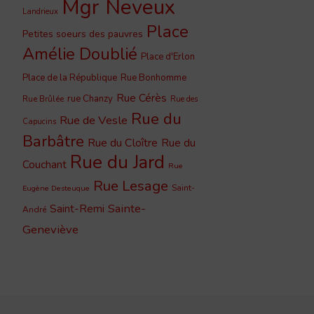
Mgr Neveux
Landrieux
Place
Petites soeurs des pauvres
Amélie Doublié
Place d'Erlon
Place de la République
Rue Bonhomme
Rue Cérès
rue Chanzy
Rue Brûlée
Rue des
Rue du
Rue de Vesle
Capucins
Barbâtre
Rue du Cloître
Rue du
Rue du Jard
Couchant
Rue
Rue Lesage
Saint-
Eugène Desteuque
Sainte-
Saint-Remi
André
Geneviève