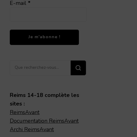
E-mail
*
Vous
recherchiez
quelque
chose ?
Reims 14-18 complète les
sites :
ReimsAvant
Documentation ReimsAvant
Archi ReimsAvant