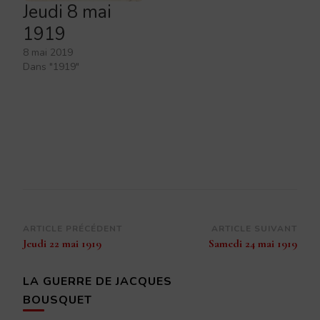
Jeudi 8 mai
1919
8 mai 2019
Dans "1919"
Navigation
ARTICLE PRÉCÉDENT
ARTICLE SUIVANT
Jeudi 22 mai 1919
Samedi 24 mai 1919
d’article
LA GUERRE DE JACQUES
BOUSQUET