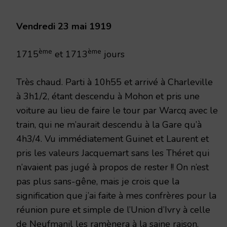
1919
Vendredi 23 mai 1919
ème
ème
1715
et 1713
jours
Très chaud. Parti à 10h55 et arrivé à Charleville
à 3h1/2, étant descendu à Mohon et pris une
voiture au lieu de faire le tour par Warcq avec le
train, qui ne m’aurait descendu à la Gare qu’à
4h3/4. Vu immédiatement Guinet et Laurent et
pris les valeurs Jacquemart sans les Théret qui
n’avaient pas jugé à propos de rester !! On n’est
pas plus sans-gêne, mais je crois que la
signification que j’ai faite à mes confrères pour la
réunion pure et simple de l’Union d’Ivry à celle
de Neufmanil les ramènera à la saine raison.