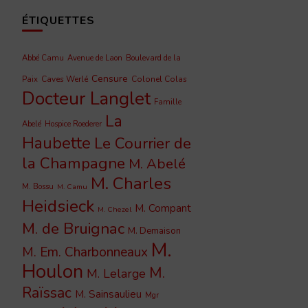
ÉTIQUETTES
Abbé Camu
Avenue de Laon
Boulevard de la
Censure
Caves Werlé
Colonel Colas
Paix
Docteur Langlet
Famille
La
Abelé
Hospice Roederer
Haubette
Le Courrier de
la Champagne
M. Abelé
M. Charles
M. Bossu
M. Camu
Heidsieck
M. Compant
M. Chezel
M. de Bruignac
M. Demaison
M.
M. Em. Charbonneaux
Houlon
M.
M. Lelarge
Raïssac
M. Sainsaulieu
Mgr