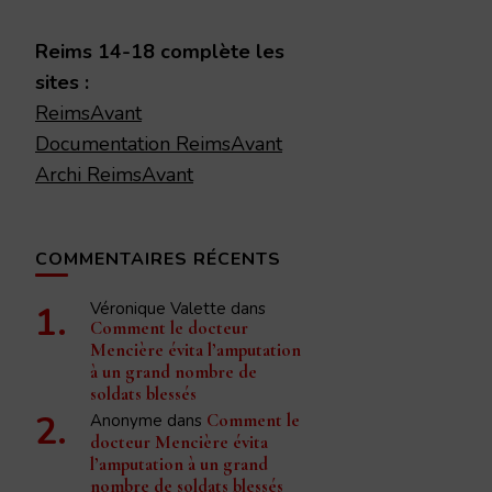
quelque
chose ?
Reims 14-18 complète les
sites :
ReimsAvant
Documentation ReimsAvant
Archi ReimsAvant
COMMENTAIRES RÉCENTS
Véronique Valette
dans
Comment le docteur
Mencière évita l’amputation
à un grand nombre de
soldats blessés
Anonyme
dans
Comment le
docteur Mencière évita
l’amputation à un grand
nombre de soldats blessés