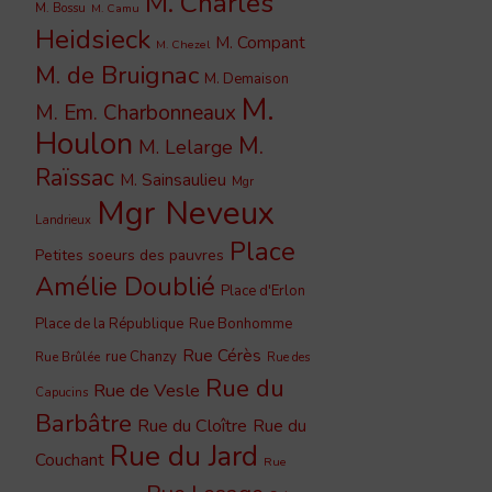
M. Charles
M. Bossu
M. Camu
Heidsieck
M. Compant
M. Chezel
M. de Bruignac
M. Demaison
M.
M. Em. Charbonneaux
Houlon
M.
M. Lelarge
Raïssac
M. Sainsaulieu
Mgr
Mgr Neveux
Landrieux
Place
Petites soeurs des pauvres
Amélie Doublié
Place d'Erlon
Place de la République
Rue Bonhomme
Rue Cérès
rue Chanzy
Rue Brûlée
Rue des
Rue du
Rue de Vesle
Capucins
Barbâtre
Rue du Cloître
Rue du
Rue du Jard
Couchant
Rue