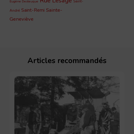
Rue Lesage
Saint-
Eugène Desteuque
Sainte-
Saint-Remi
André
Geneviève
Articles recommandés