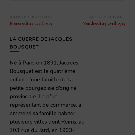
Navigation
ARTICLE PRÉCÉDENT
ARTICLE SUIVANT
Mercredi 21 avril 1915
Vendredi 23 avril 1915
d’article
LA GUERRE DE JACQUES
BOUSQUET
Né à Paris en 1891, Jacques
Bousquet est le quatrième
enfant d’une famille de la
petite bourgeoisie d’origine
provinciale. Le père,
représentant de commerce, a
emmené sa famille habiter
plusieurs villes dont Reims, au
103 rue du Jard, en 1903-