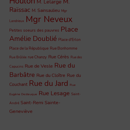
Houlon
M.
M. Lelarge
Raïssac
M. Sainsaulieu
Mgr
Mgr Neveux
Landrieux
Place
Petites soeurs des pauvres
Amélie Doublié
Place d'Erlon
Place de la République
Rue Bonhomme
Rue Cérès
rue Chanzy
Rue Brûlée
Rue des
Rue du
Rue de Vesle
Capucins
Barbâtre
Rue du Cloître
Rue du
Rue du Jard
Couchant
Rue
Rue Lesage
Saint-
Eugène Desteuque
Sainte-
Saint-Remi
André
Geneviève