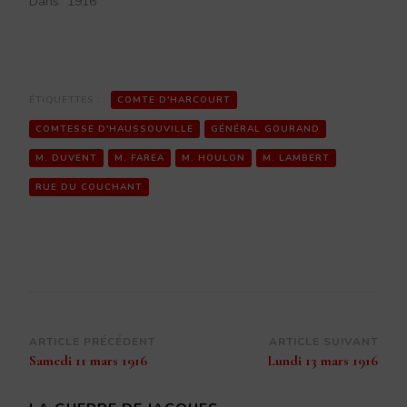
Dans "1916"
ÉTIQUETTES :
COMTE D'HARCOURT
COMTESSE D'HAUSSOUVILLE
GÉNÉRAL GOURAND
M. DUVENT
M. FAREA
M. HOULON
M. LAMBERT
RUE DU COUCHANT
Navigation
ARTICLE PRÉCÉDENT
ARTICLE SUIVANT
Samedi 11 mars 1916
Lundi 13 mars 1916
d’article