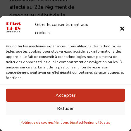
affecté au 23e régiment de
dragons au début de la
guerre, dont la carrière va
Gérer le consentement aux
évoluer de façon imprévue.
cookies
Pour offrir les meilleures expériences, nous utilisons des technologies
Les textes, accompagnés de
telles que les cookies pour stocker et/ou accéder aux informations des
quelques éléments
appareils. Le fait de consentir à ces technologies nous permettra de
traiter des données telles que le comportement de navigation ou les ID
biographiques, seront mis en
uniques sur ce site. Le fait de ne pas consentir ou de retirer son
ligne à un rythme de
consentement peut avoir un effet négatif sur certaines caractéristiques et
fonctions.
quelques publications par
semaine jusqu’à ce que le
Accepter
décalage de dates soit
rattrapé. Ensuite,
Refuser
probablement en mars 2025,
chaque lettre sera publiée au
Politique de cookies
Mentions légales
Mentions légales
jour le jour, 110 ans après la