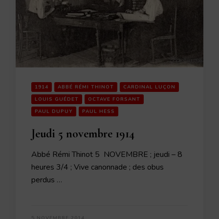
1914
ABBÉ RÉMI THINOT
CARDINAL LUÇON
LOUIS GUÉDET
OCTAVE FORSANT
PAUL DUPUY
PAUL HESS
Jeudi 5 novembre 1914
Abbé Rémi Thinot 5 NOVEMBRE ; jeudi – 8
heures 3/4 ; Vive canonnade ; des obus
perdus …
5 NOVEMBRE 2014