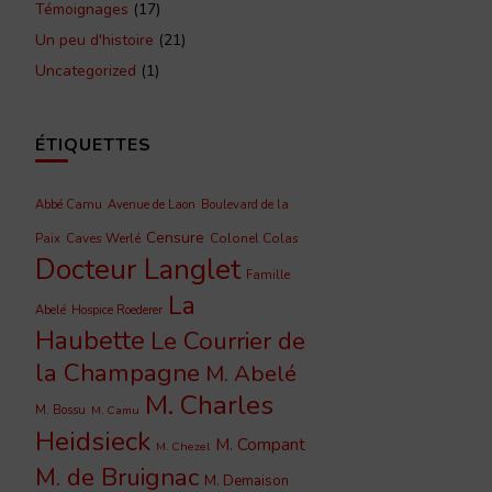
Témoignages
(17)
Un peu d'histoire
(21)
Uncategorized
(1)
ÉTIQUETTES
Abbé Camu
Avenue de Laon
Boulevard de la
Censure
Caves Werlé
Colonel Colas
Paix
Docteur Langlet
Famille
La
Abelé
Hospice Roederer
Haubette
Le Courrier de
la Champagne
M. Abelé
M. Charles
M. Bossu
M. Camu
Heidsieck
M. Compant
M. Chezel
M. de Bruignac
M. Demaison