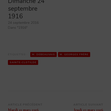
Dimanche 24
septembre
1916
24 septembre 2016
Dans "1916"
ÉTIQUETTES :
M. DEBEAUVAIS
M. GEORGES FRÈRE
SAINTE-CLOTILDE
Navigation
ARTICLE PRÉCÉDENT
ARTICLE SUIVANT
Mardi 21 mars 1916
Jeudi 23 mars 1916