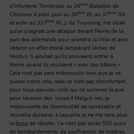
ème
d’Infanterie Territoriale au 26
Bataillon de
ème
ème
Chasseur à pied, puis au 36
RI, au 37
RA
ème
et enfin au 327
RI…)
, de Tourcoing, me disait
qu’on craignait une attaque devant Reims de la
part des allemands pour prendre la Ville et ainsi
obtenir un effet moral tempérant l’échec de
Verdun. Il ajoutait qu’ils pouvaient entrer à
Reims quand ils voulaient « avec des bâtons ».
Cela n’est pas sans m’émouvoir bien que je ne
puisse croire cela, mais ce n’est pas réconfortant
pour nous pauvres civils qui ne sommes là que
pour recevoir des coups !! Malgré moi, je
m’épouvante de l’éventualité de semblable et
nouvelle épreuve, à laquelle je ne me sens plus
la
force
de résister. Ce n’est pas après 555 jours
de bombardements, de souffrances, de misères,