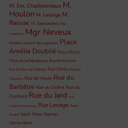
M.
M. Em. Charbonneaux
Houlon
M.
M. Lelarge
Raïssac
M. Sainsaulieu
Mgr
Mgr Neveux
Landrieux
Place
Petites soeurs des pauvres
Amélie Doublié
Place d'Erlon
Place de la République
Rue Bonhomme
Rue Cérès
rue Chanzy
Rue Brûlée
Rue des
Rue du
Rue de Vesle
Capucins
Barbâtre
Rue du Cloître
Rue du
Rue du Jard
Couchant
Rue
Rue Lesage
Saint-
Eugène Desteuque
Sainte-
Saint-Remi
André
Geneviève