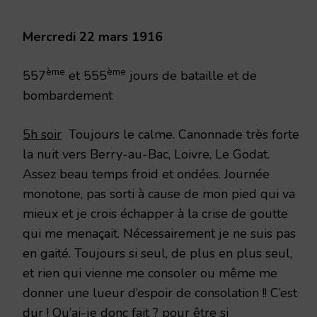
1916
Mercredi 22 mars 1916
ème
ème
557
et 555
jours de bataille et de
bombardement
5h soir
Toujours le calme. Canonnade très forte
la nuit vers Berry-au-Bac, Loivre, Le Godat.
Assez beau temps froid et ondées. Journée
monotone, pas sorti à cause de mon pied qui va
mieux et je crois échapper à la crise de goutte
qui me menaçait. Nécessairement je ne suis pas
en gaité. Toujours si seul, de plus en plus seul,
et rien qui vienne me consoler ou même me
donner une lueur d’espoir de consolation !! C’est
dur ! Qu’ai-je donc fait ? pour être si