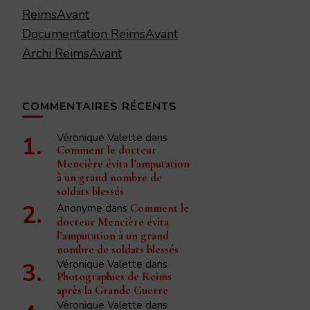
ReimsAvant
Documentation ReimsAvant
Archi ReimsAvant
COMMENTAIRES RÉCENTS
Véronique Valette
dans
Comment le docteur
Mencière évita l’amputation
à un grand nombre de
soldats blessés
Anonyme
dans
Comment le
docteur Mencière évita
l’amputation à un grand
nombre de soldats blessés
Véronique Valette
dans
Photographies de Reims
après la Grande Guerre
Véronique Valette
dans