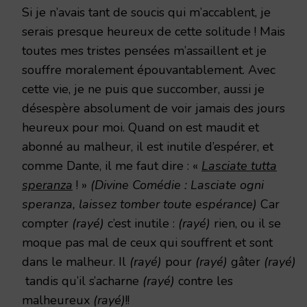
Si je n’avais tant de soucis qui m’accablent, je
serais presque heureux de cette solitude ! Mais
toutes mes tristes pensées m’assaillent et je
souffre moralement épouvantablement. Avec
cette vie, je ne puis que succomber, aussi je
désespère absolument de voir jamais des jours
heureux pour moi. Quand on est maudit et
abonné au malheur, il est inutile d’espérer, et
comme Dante, il me faut dire : «
Lasciate tutta
speranza
! »
(Divine Comédie : Lasciate ogni
speranza, laissez tomber toute espérance)
Car
compter
(rayé)
c’est inutile :
(rayé)
rien, ou il se
moque pas mal de ceux qui souffrent et sont
dans le malheur. Il
(rayé)
pour
(rayé)
gâter
(rayé)
tandis qu’il s’acharne
(rayé)
contre les
malheureux
(rayé)
!!