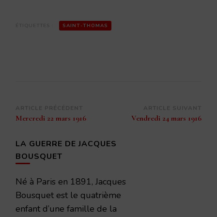
ÉTIQUETTES :
SAINT-THOMAS
Navigation
ARTICLE PRÉCÉDENT
ARTICLE SUIVANT
Mercredi 22 mars 1916
Vendredi 24 mars 1916
d’article
LA GUERRE DE JACQUES
BOUSQUET
Né à Paris en 1891, Jacques
Bousquet est le quatrième
enfant d’une famille de la