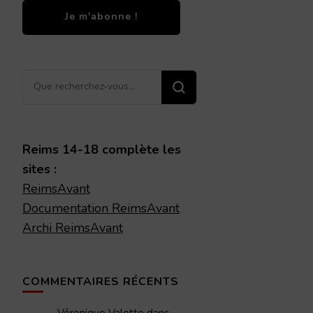
Vous
recherchiez
quelque
chose ?
Reims 14-18 complète les
sites :
ReimsAvant
Documentation ReimsAvant
Archi ReimsAvant
COMMENTAIRES RÉCENTS
Véronique Valette
dans