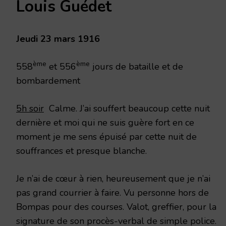
Louis Guédet
MARS
1916
Jeudi 23 mars 1916
ème
ème
558
et 556
jours de bataille et de
bombardement
5h soir
Calme. J’ai souffert beaucoup cette nuit
dernière et moi qui ne suis guère fort en ce
moment je me sens épuisé par cette nuit de
souffrances et presque blanche.
Je n’ai de cœur à rien, heureusement que je n’ai
pas grand courrier à faire. Vu personne hors de
Bompas pour des courses. Valot, greffier, pour la
signature de son procès-verbal de simple police.