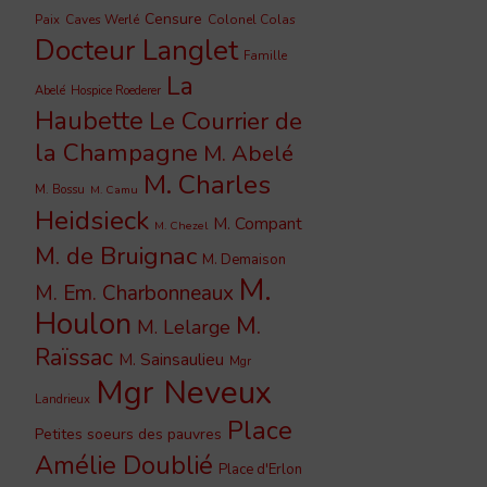
Censure
Caves Werlé
Colonel Colas
Paix
Docteur Langlet
Famille
La
Abelé
Hospice Roederer
Haubette
Le Courrier de
la Champagne
M. Abelé
M. Charles
M. Bossu
M. Camu
Heidsieck
M. Compant
M. Chezel
M. de Bruignac
M. Demaison
M.
M. Em. Charbonneaux
Houlon
M.
M. Lelarge
Raïssac
M. Sainsaulieu
Mgr
Mgr Neveux
Landrieux
Place
Petites soeurs des pauvres
Amélie Doublié
Place d'Erlon