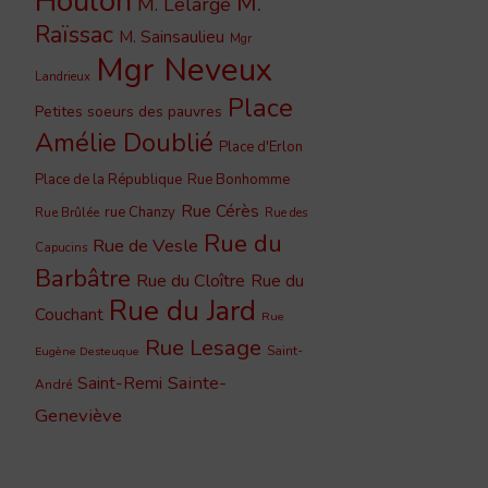
Houlon
M.
M. Lelarge
Raïssac
M. Sainsaulieu
Mgr
Mgr Neveux
Landrieux
Place
Petites soeurs des pauvres
Amélie Doublié
Place d'Erlon
Place de la République
Rue Bonhomme
Rue Cérès
rue Chanzy
Rue Brûlée
Rue des
Rue du
Rue de Vesle
Capucins
Barbâtre
Rue du Cloître
Rue du
Rue du Jard
Couchant
Rue
Rue Lesage
Saint-
Eugène Desteuque
Sainte-
Saint-Remi
André
Geneviève