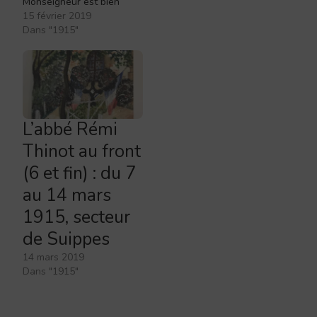
Monseigneur est bien
d’avis que c’est
15 février 2019
lamentable la façon dont
Dans "1915"
les officiers se conduisent,
s’amusent, dépensent,
scandalisent.., Ah ! ce
n’est pas un élément de
victoire, cela ! J’ai fait la
route avec un médecin…
L’abbé Rémi
Thinot au front
(6 et fin) : du 7
au 14 mars
1915, secteur
de Suippes
14 mars 2019
Dans "1915"