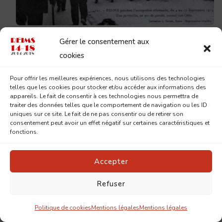
Gérer le consentement aux
Cardinal Luçon
cookies
Pour offrir les meilleures expériences, nous utilisons des technologies
Récit à posteriori du 27 septembre du Cardinal
telles que les cookies pour stocker et/ou accéder aux informations des
appareils. Le fait de consentir à ces technologies nous permettra de
Luçon :
traiter des données telles que le comportement de navigation ou les ID
uniques sur ce site. Le fait de ne pas consentir ou de retirer son
consentement peut avoir un effet négatif sur certaines caractéristiques et
Vendredi 4 – Etat Major allemand descendu au
fonctions.
Lion d’Or (*). Des troupes, des cavaliers, Place
Royale vers 2 h.
Accepter
1er bombardement, avant d’entrer ; il y a eu des
Refuser
personnes tuées à Saint-Remi.
Politique de cookies
Mentions légales
Mentions légales
*situé sur le parvis de la cathédrale