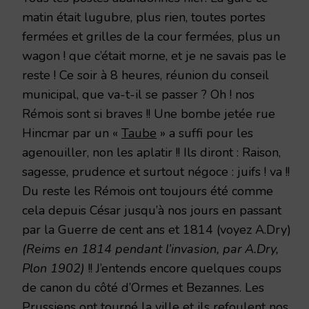
matin était lugubre, plus rien, toutes portes
fermées et grilles de la cour fermées, plus un
wagon ! que c’était morne, et je ne savais pas le
reste ! Ce soir à 8 heures, réunion du conseil
municipal, que va-t-il se passer ? Oh ! nos
Rémois sont si braves !! Une bombe jetée rue
Hincmar par un «
Taube
» a suffi pour les
agenouiller, non les aplatir !! Ils diront : Raison,
sagesse, prudence et surtout négoce : juifs ! va !!
Du reste les Rémois ont toujours été comme
cela depuis César jusqu’à nos jours en passant
par la Guerre de cent ans et 1814 (voyez A.Dry)
(Reims en 1814 pendant l’invasion, par A.Dry,
Plon 1902)
!! J’entends encore quelques coups
de canon du côté d’Ormes et Bezannes. Les
Prussiens ont tourné la ville et ils refoulent nos