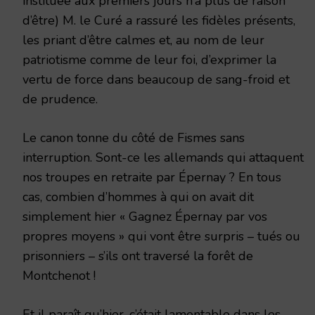
instituée aux premiers jours n’a plus de raison
d’être) M. le Curé a rassuré les fidèles présents,
les priant d’être calmes et, au nom de leur
patriotisme comme de leur foi, d’exprimer la
vertu de force dans beaucoup de sang-froid et
de prudence.
Le canon tonne du côté de Fismes sans
interruption. Sont-ce les allemands qui attaquent
nos troupes en retraite par Épernay ? En tous
cas, combien d’hommes à qui on avait dit
simplement hier « Gagnez Épernay par vos
propres moyens » qui vont être surpris – tués ou
prisonniers – s’ils ont traversé la forêt de
Montchenot !
Et il paraît qu’hier, c’était lamentable dans les