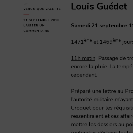
Louis Guédet
par
VÉRONIQUE VALETTE
21 SEPTEMBRE 2018
Samedi 21 septembre 
LAISSER UN
SUR
COMMENTAIRE
SAMEDI
ème
ème
1471
et 1469
jour
21
SEPTEMBRE
1918
11h matin
Passage de trou
encore la pluie. La tempé
cependant.
Préparé une lettre au Pr
l’autorité militaire m’ay
Croquet pour les réquisiti
ressentiraient et ces affa
mettre les dossiers au poi
j’entendais décliner tout