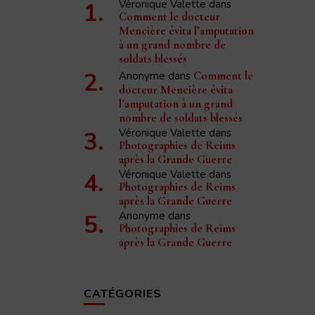
Véronique Valette
dans
Comment le docteur
Mencière évita l’amputation
à un grand nombre de
soldats blessés
Anonyme
dans
Comment le
docteur Mencière évita
l’amputation à un grand
nombre de soldats blessés
Véronique Valette
dans
Photographies de Reims
après la Grande Guerre
Véronique Valette
dans
Photographies de Reims
après la Grande Guerre
Anonyme
dans
Photographies de Reims
après la Grande Guerre
CATÉGORIES