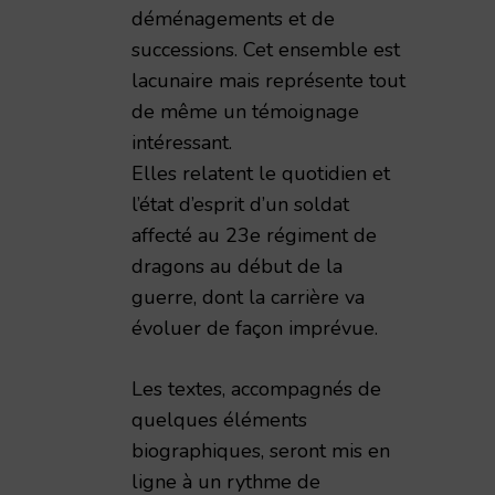
déménagements et de
successions. Cet ensemble est
impressions de guerre d'un civil rémois 1914-1919,
lacunaire mais représente tout
de même un témoignage
intéressant.
Elles relatent le quotidien et
l’état d’esprit d’un soldat
affecté au 23e régiment de
dragons au début de la
guerre, dont la carrière va
évoluer de façon imprévue.
Les textes, accompagnés de
quelques éléments
biographiques, seront mis en
ligne à un rythme de