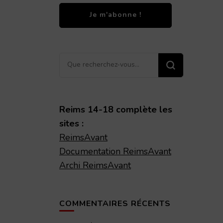
Vous
recherchiez
quelque
chose ?
Reims 14-18 complète les
sites :
ReimsAvant
Documentation ReimsAvant
Archi ReimsAvant
COMMENTAIRES RÉCENTS