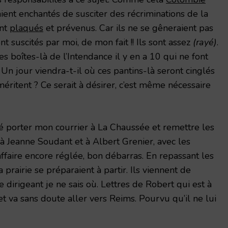
ent enchantés de susciter des récriminations de la
ont
plaqués
et prévenus. Car ils ne se gêneraient pas
t suscités par moi, de mon fait !! Ils sont assez
(rayé)
.
s boîtes-là de l’Intendance il y en a 10 qui ne font
e… Un jour viendra-t-il où ces pantins-là seront cinglés
éritent ? Ce serait à désirer, c’est même nécessaire
é porter mon courrier à La Chaussée et remettre les
à Jeanne Soudant et à Albert Grenier, avec les
affaire encore réglée, bon débarras. En repassant les
prairie se préparaient à partir. Ils viennent de
e dirigeant je ne sais où. Lettres de Robert qui est à
t va sans doute aller vers Reims. Pourvu qu’il ne lui