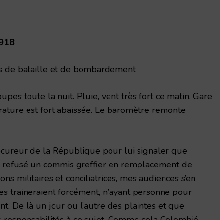
1918
s de bataille et de bombardement
pes toute la nuit. Pluie, vent très fort ce matin. Gare
rature est fort abaissée. Le baromètre remonte
ocureur de la République pour lui signaler que
ant refusé un commis greffier en remplacement de
ons militaires et conciliatrices, mes audiences s’en
ires traineraient forcément, n’ayant personne pour
nt. De là un jour ou l’autre des plaintes et que
es responsabilités à ce sujet. Comme cela
Colombié