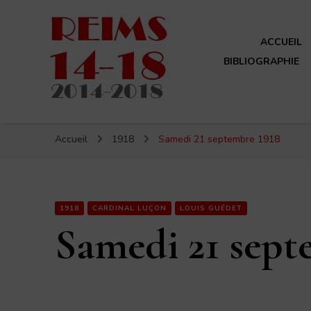
ACCUEIL
BIBLIOGRAPHIE
Reims 14-18
Un site de ReimsAvant
Accueil
1918
Samedi 21 septembre 1918
1918
CARDINAL LUÇON
LOUIS GUÉDET
Samedi 21 sept