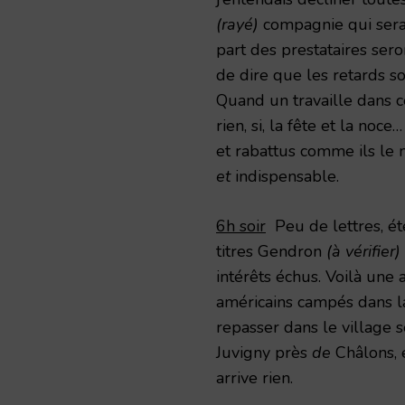
(rayé)
compagnie qui serai
part des prestataires ser
de dire que les retards son
Quand un travaille dans ce
rien, si, la fête et la noc
et rabattus comme ils le m
et
indispensable.
6h soir
Peu de lettres, ét
titres Gendron
(à vérifier)
intérêts échus. Voilà une 
américains campés dans la 
repasser dans le village s
Juvigny près
de
Châlons, e
arrive rien.