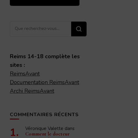
Vous
recherchiez
quelque
chose ?
Reims 14-18 complète les
sites :
ReimsAvant
Documentation ReimsAvant
Archi ReimsAvant
COMMENTAIRES RÉCENTS
Véronique Valette
dans
Comment le docteur