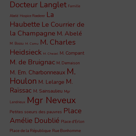
Docteur Langlet
Famille
La
Abelé
Hospice Roederer
Haubette
Le Courrier de
la Champagne
M. Abelé
M. Charles
M. Bossu
M. Camu
Heidsieck
M. Compant
M. Chezel
M. de Bruignac
M. Demaison
M.
M. Em. Charbonneaux
Houlon
M.
M. Lelarge
Raïssac
M. Sainsaulieu
Mgr
Mgr Neveux
Landrieux
Place
Petites soeurs des pauvres
Amélie Doublié
Place d'Erlon
Place de la République
Rue Bonhomme