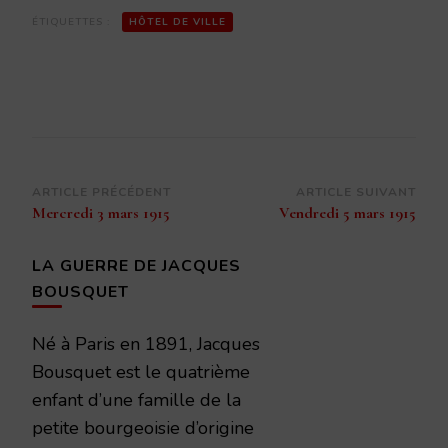
ÉTIQUETTES :
HÔTEL DE VILLE
Navigation
ARTICLE PRÉCÉDENT
ARTICLE SUIVANT
Mercredi 3 mars 1915
Vendredi 5 mars 1915
d’article
LA GUERRE DE JACQUES
BOUSQUET
Né à Paris en 1891, Jacques
Bousquet est le quatrième
enfant d’une famille de la
petite bourgeoisie d’origine