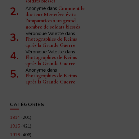
soldats blessés
Anonyme
dans
Comment le
docteur Mencière évita
l’amputation à un grand
nombre de soldats blessés
Véronique Valette
dans
Photographies de Reims
après la Grande Guerre
Véronique Valette
dans
Photographies de Reims
après la Grande Guerre
Anonyme
dans
Photographies de Reims
après la Grande Guerre
CATÉGORIES
1914
(201)
1915
(421)
1916
(406)