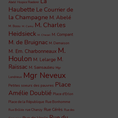
La
Abelé
Hospice Roederer
Haubette
Le Courrier de
la Champagne
M. Abelé
M. Charles
M. Bossu
M. Camu
Heidsieck
M. Compant
M. Chezel
M. de Bruignac
M. Demaison
M.
M. Em. Charbonneaux
Houlon
M.
M. Lelarge
Raïssac
M. Sainsaulieu
Mgr
Mgr Neveux
Landrieux
Place
Petites soeurs des pauvres
Amélie Doublié
Place d'Erlon
Place de la République
Rue Bonhomme
Rue Cérès
rue Chanzy
Rue Brûlée
Rue des
Rue du
Rue de Vesle