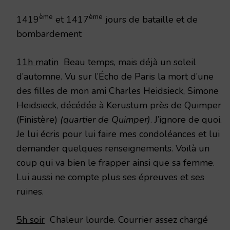
1918
ème
ème
1419
et 1417
jours de bataille et de
bombardement
11h matin
Beau temps, mais déjà un soleil
d’automne. Vu sur l’Écho de Paris la mort d’une
des filles de mon ami Charles Heidsieck, Simone
Heidsieck, décédée à Kerustum près de Quimper
(Finistère)
(quartier de Quimper)
. J’ignore de quoi.
Je lui écris pour lui faire mes condoléances et lui
demander quelques renseignements. Voilà un
coup qui va bien le frapper ainsi que sa femme.
Lui aussi ne compte plus ses épreuves et ses
ruines.
5h soir
Chaleur lourde. Courrier assez chargé