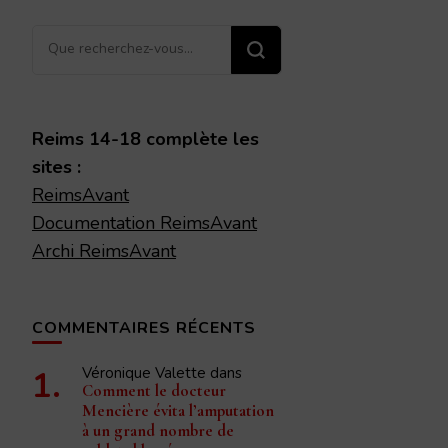
Vous
recherchiez
quelque
chose ?
Reims 14-18 complète les
sites :
ReimsAvant
Documentation ReimsAvant
Archi ReimsAvant
COMMENTAIRES RÉCENTS
Véronique Valette
dans
Comment le docteur
Mencière évita l’amputation
à un grand nombre de