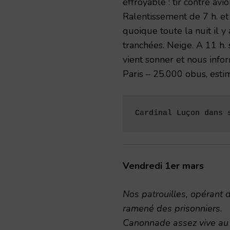
effroyable : tir contre avi
Ralentissement de 7 h. et 
quoique toute la nuit il y
tranchées. Neige. A 11 h. 
vient sonner et nous info
Paris – 25.000 obus, estim
Cardinal Luçon dans 
Vendredi 1er mars
Nos patrouilles, opérant 
ramené des prisonniers.
Canonnade assez vive au n