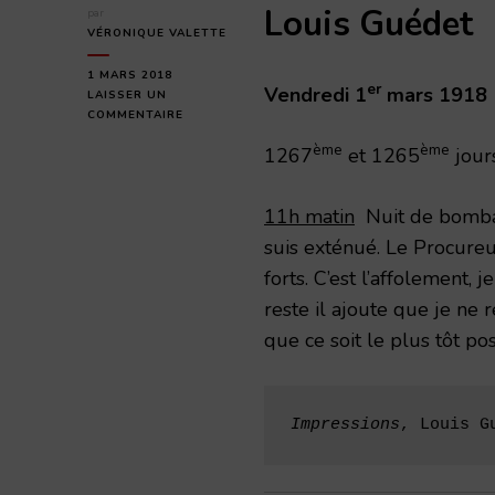
Louis Guédet
par
VÉRONIQUE VALETTE
1 MARS 2018
er
Vendredi 1
mars 1918
LAISSER UN
SUR
COMMENTAIRE
VENDREDI
ème
ème
1267
et 1265
jour
1ER
MARS
1918
11h matin
Nuit de bombard
suis exténué. Le Procureu
forts. C’est l’affolement, j
reste il ajoute que je ne 
que ce soit le plus tôt pos
Impressions
, Louis G