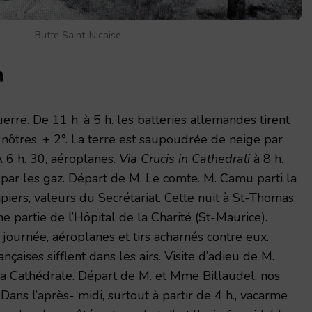
Butte Saint-Nicaise
n
rre. De 11 h. à 5 h. les batteries allemandes tirent
nôtres. + 2°. La terre est saupoudrée de neige par
A 6 h. 30, aéroplanes.
Via Crucis in Cathedrali
à 8 h.
 par les gaz. Départ de M. Le comte. M. Camu parti la
papiers, valeurs du Secrétariat. Cette nuit à St-Thomas.
e partie de l’Hôpital de la Charité (St-Maurice).
 journée, aéroplanes et tirs acharnés contre eux.
aises sifflent dans les airs. Visite d’adieu de M.
e la Cathédrale. Départ de M. et Mme Billaudel, nos
ans l’après- midi, surtout à partir de 4 h., vacarme