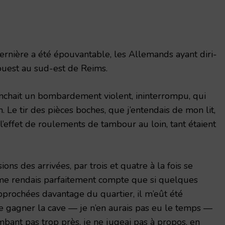
rnière a été épouvantable, les Allemands ayant diri­
uest au sud-est de Reims.
enchait un bombardement violent, ininterrompu, qui
h. Le tir des pièces boches, que j’entendais de mon lit,
 l’effet de roulements de tambour au loin, tant étaient
ions des arrivées, par trois et quatre à la fois se
e me rendais parfaitement compte que si quelques
approchées da­vantage du quartier, il m’eût été
 gagner la cave — je n’en aurais pas eu le temps —
mbant pas trop près, je ne jugeai pas à propos, en