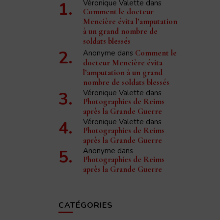
Véronique Valette
dans
Comment le docteur
Mencière évita l’amputation
à un grand nombre de
soldats blessés
Anonyme
dans
Comment le
docteur Mencière évita
l’amputation à un grand
nombre de soldats blessés
Véronique Valette
dans
Photographies de Reims
après la Grande Guerre
Véronique Valette
dans
Photographies de Reims
après la Grande Guerre
Anonyme
dans
Photographies de Reims
après la Grande Guerre
CATÉGORIES