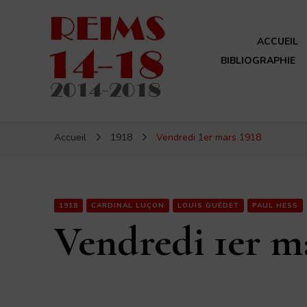
ACCUEIL
BIBLIOGRAPHIE
Reims 14-18
Un site de ReimsAvant
Accueil
1918
Vendredi 1er mars 1918
1918
CARDINAL LUÇON
LOUIS GUÉDET
PAUL HESS
Vendredi 1er m