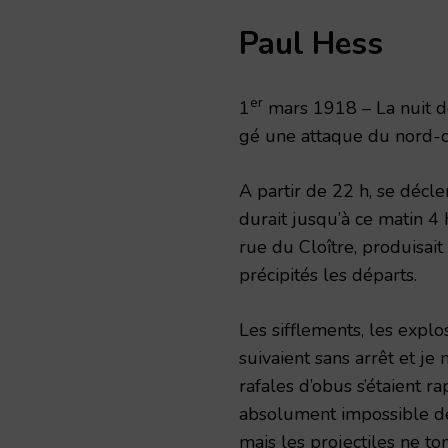
Paul Hess
er
1
mars 1918 – La nuit de
gé une attaque du nord-o
A partir de 22 h, se décl
durait jusqu’à ce matin 4 
rue du Cloître, produisait
précipités les dé­parts.
Les sifflements, les explos
suivaient sans arrêt et j
rafales d’obus s’étaient r
absolument impossible de
mais les projectiles ne to