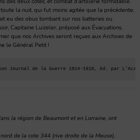
ons des deux côtés, et combat d’artillerie formidable.
toute la nuit, qui fut moins agitée que la précédente,
 ait eu des obus tombant sur nos batteries ou
soir, Capitaine Luizeler, préposé aux Évacuations,
rmer que nos Archives seront reçues aux Archives de
e le Général Petit !
son Journal de la Guerre 1914-1918, éd. par L’Acad
dans la région de Beaumont et en Lorraine, ont
ord de la cote 344 (rive droite de la Meuse).