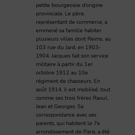
petite bourgeoisie d’origine
provinciale. Le père,
représentant de commerce, a
emmené sa famille habiter
plusieurs villes dont Reims, au
103 rue du Jard, en 1903-
1904. Jacques fait son service
militaire à partir du 1er
octobre 1912 au 10e
régiment de chasseurs. En
août 1914, il est mobilisé, tout
comme ses trois frères Raoul,
Jean et Georges. Sa
correspondance avec ses
impressions de guerre d'un civil rémois 1914-1919,
parents, qui habitent le 7e
arrondissement de Paris, a été