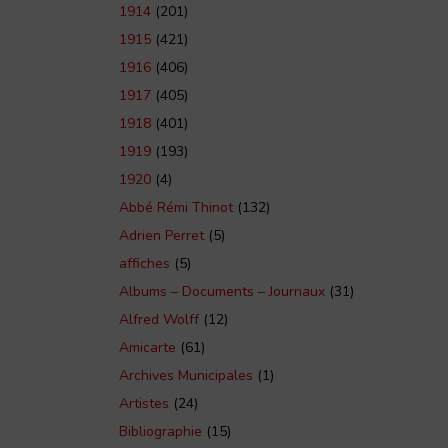
1914
(201)
1915
(421)
1916
(406)
1917
(405)
1918
(401)
1919
(193)
1920
(4)
Abbé Rémi Thinot
(132)
émie Nationale de Reims – 1998 – TAR volume 173
Adrien Perret
(5)
affiches
(5)
Albums – Documents – Journaux
(31)
Alfred Wolff
(12)
Amicarte
(61)
Archives Municipales
(1)
Artistes
(24)
Bibliographie
(15)