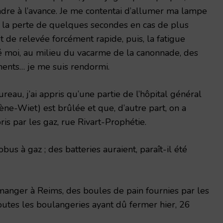
endre à l’avance. Je me contentai d’allumer ma lampe
é la perte de quelques secondes en cas de plus
 de relevée forcément rapide, puis, la fatigue
é moi, au milieu du va­carme de la canonnade, des
ments… je me suis rendormi.
ureau, j’ai appris qu’une partie de l’hôpital général
ène-Wiet) est brûlée et que, d’autre part, on a
ris par les gaz, rue Rivart-Prophétie.
bus à gaz ; des batteries auraient, paraît-il été
manger à Reims, des boules de pain fournies par les
outes les boulange­ries ayant dû fermer hier, 26