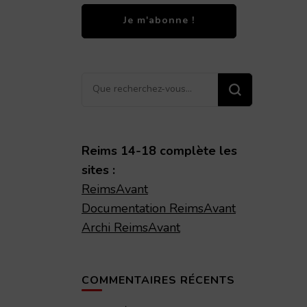
Vous
recherchiez
quelque
chose ?
Reims 14-18 complète les
sites :
ReimsAvant
Documentation ReimsAvant
Archi ReimsAvant
COMMENTAIRES RÉCENTS