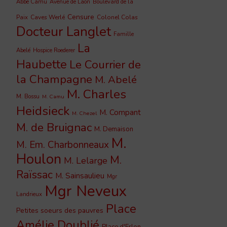
Abbé Camu
Avenue de Laon
Boulevard de la
Censure
Caves Werlé
Colonel Colas
Paix
Docteur Langlet
Famille
La
Abelé
Hospice Roederer
Haubette
Le Courrier de
la Champagne
M. Abelé
M. Charles
M. Bossu
M. Camu
Heidsieck
M. Compant
M. Chezel
M. de Bruignac
M. Demaison
M.
M. Em. Charbonneaux
Houlon
M.
M. Lelarge
Raïssac
M. Sainsaulieu
Mgr
Mgr Neveux
Landrieux
Place
Petites soeurs des pauvres
Amélie Doublié
Place d'Erlon