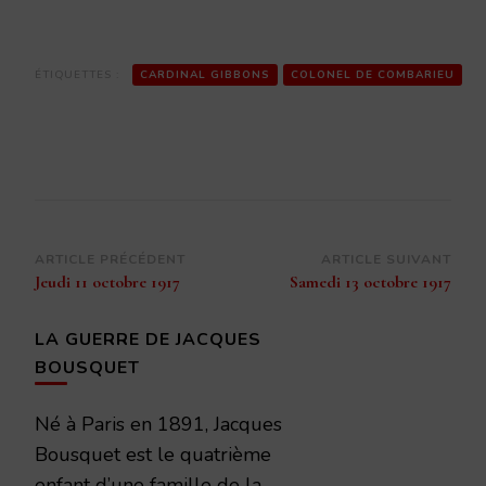
ÉTIQUETTES :
CARDINAL GIBBONS
COLONEL DE COMBARIEU
Navigation
ARTICLE PRÉCÉDENT
ARTICLE SUIVANT
Jeudi 11 octobre 1917
Samedi 13 octobre 1917
d’article
LA GUERRE DE JACQUES
BOUSQUET
Né à Paris en 1891, Jacques
Bousquet est le quatrième
enfant d’une famille de la