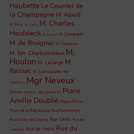
Haubette
Le Courrier de
la Champagne
M. Abelé
M. Charles
M. Bossu
M. Camu
Heidsieck
M. Compant
M. Chezel
M. de Bruignac
M. Demaison
M.
M. Em. Charbonneaux
Houlon
M.
M. Lelarge
Raïssac
M. Sainsaulieu
Mgr
Mgr Neveux
Landrieux
Place
Petites soeurs des pauvres
Amélie Doublié
Place d'Erlon
Place de la République
Rue Bonhomme
Rue Cérès
rue Chanzy
Rue Brûlée
Rue des
Rue du
Rue de Vesle
Capucins