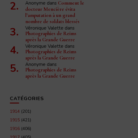
Anonyme
dans
Comment le
docteur Mencière évita
l’amputation à un grand
nombre de soldats blessés
Véronique Valette
dans
Photographies de Reims
après la Grande Guerre
Véronique Valette
dans
Photographies de Reims
après la Grande Guerre
Anonyme
dans
Photographies de Reims
après la Grande Guerre
CATÉGORIES
1914
(201)
1915
(421)
1916
(406)
1917
(405)