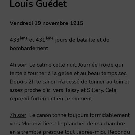
Louis Guédet
NOVEMBRE
1915
Vendredi 19 novembre 1915
ème
ème
433
et 431
jours de bataille et de
bombardement
4h soir
Le calme cette nuit. Journée froide qui
tente à tourner à la gelée et au beau temps sec.
Depuis 2h le canon n’a cessé de tonner au loin et
assez proche d’ici vers Taissy et Sillery. Cela
reprend fortement en ce moment.
7h soir
Le canon tonne toujours formidablement
vers Moronvilliers : le plancher de ma chambre
en a tremblé presque tout l’après-midi. Répondu