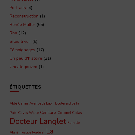
Portraits
(4)
Reconstruction
(1)
Renée Muller
(65)
Rha
(12)
Sites à voir
(6)
Témoignages
(17)
Un peu d'histoire
(21)
Uncategorized
(1)
ÉTIQUETTES
Abbé Camu
Avenue de Laon
Boulevard de la
Censure
Caves Werlé
Colonel Colas
Paix
Docteur Langlet
Famille
La
Abelé
Hospice Roederer