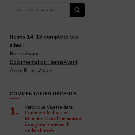
Vous
recherchiez
quelque
chose ?
Reims 14-18 complète les
sites :
ReimsAvant
Documentation ReimsAvant
Archi ReimsAvant
COMMENTAIRES RÉCENTS
Véronique Valette
dans
Comment le docteur
Mencière évita l’amputation
à un grand nombre de
soldats blessés