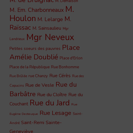
M. Demaison
M.
M. Em. Charbonneaux
Houlon
M.
M. Lelarge
Raïssac
M. Sainsaulieu
Mgr
Mgr Neveux
Landrieux
Place
Petites soeurs des pauvres
Amélie Doublié
Place d'Erlon
Place de la République
Rue Bonhomme
Rue Cérès
rue Chanzy
Rue Brûlée
Rue des
Rue du
Rue de Vesle
Capucins
Barbâtre
Rue du Cloître
Rue du
Rue du Jard
Couchant
Rue
Rue Lesage
Saint-
Eugène Desteuque
Sainte-
Saint-Remi
André
Geneviève