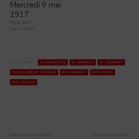
Mercredi 9 mai
1917
9 mai 2017
Dans "1917"
ÉTIQUETTES :
LA HAUBETTE
M. BENOIST
M. GEORGET
PLACE AMÉLIE DOUBLIÉ
RUE CARNOT
RUE GOÏOT
RUE LESAGE
Navigation
ARTICLE PRÉCÉDENT
ARTICLE SUIVANT