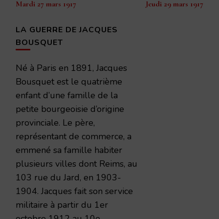
Mardi 27 mars 1917
Jeudi 29 mars 1917
d’article
LA GUERRE DE JACQUES
BOUSQUET
Né à Paris en 1891, Jacques
Bousquet est le quatrième
enfant d’une famille de la
petite bourgeoisie d’origine
provinciale. Le père,
représentant de commerce, a
emmené sa famille habiter
plusieurs villes dont Reims, au
103 rue du Jard, en 1903-
1904. Jacques fait son service
militaire à partir du 1er
octobre 1912 au 10e