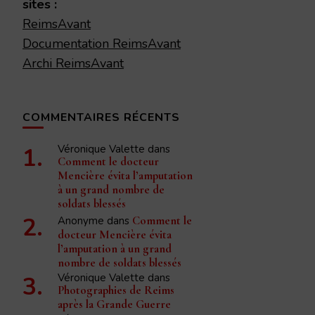
sites :
ReimsAvant
Documentation ReimsAvant
Archi ReimsAvant
COMMENTAIRES RÉCENTS
Véronique Valette
dans
Comment le docteur
Mencière évita l’amputation
à un grand nombre de
soldats blessés
Anonyme
dans
Comment le
docteur Mencière évita
l’amputation à un grand
nombre de soldats blessés
Véronique Valette
dans
Photographies de Reims
après la Grande Guerre