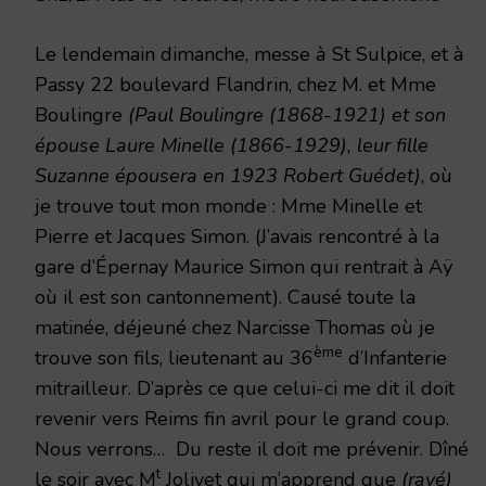
Le lendemain dimanche, messe
à
St Sulpice, et à
Passy 22 boulevard Flandrin, chez M. et Mme
Boulingre
(Paul Boulingre (1868-1921) et son
épouse Laure Minelle (1866-1929), leur fille
Suzanne épousera en 1923 Robert Guédet)
, où
je trouve tout mon monde : Mme Minelle et
Pierre et Jacques Simon. (J’avais rencontré à la
gare d’Épernay Maurice Simon qui rentrait à Aÿ
où il est son cantonnement). Causé toute la
matinée, déjeuné chez Narcisse Thomas où je
ème
trouve son fils, lieutenant au 36
d’Infanterie
mitrailleur. D’après ce que celui-ci me dit il doit
revenir vers Reims fin avril pour le grand coup.
Nous verrons… Du reste il doit me prévenir. Dîné
t
le soir avec M
Jolivet qui m’apprend que
(rayé)