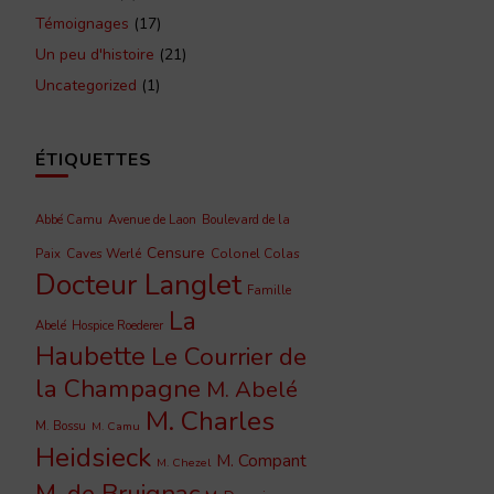
Témoignages
(17)
Un peu d'histoire
(21)
Uncategorized
(1)
ÉTIQUETTES
Abbé Camu
Avenue de Laon
Boulevard de la
Censure
Caves Werlé
Colonel Colas
Paix
Docteur Langlet
Famille
La
Abelé
Hospice Roederer
Haubette
Le Courrier de
la Champagne
M. Abelé
M. Charles
M. Bossu
M. Camu
Heidsieck
M. Compant
M. Chezel
M. de Bruignac