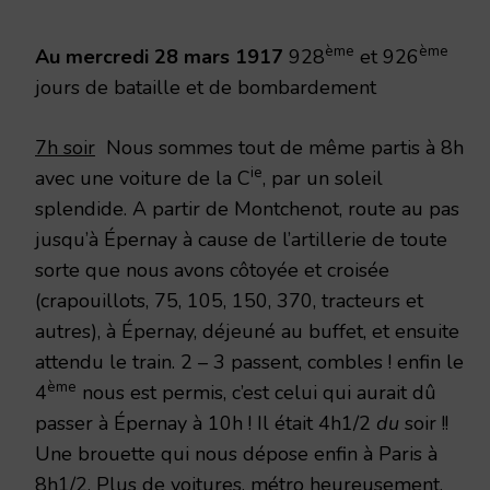
1917
ème
ème
Au mercredi 28 mars 1917
928
et 926
jours de bataille et de bombardement
7h soir
Nous sommes tout de même partis à 8h
ie
avec une voiture de la C
, par un soleil
splendide. A partir de Montchenot, route au pas
jusqu’à Épernay à cause de l’artillerie de toute
sorte que nous avons côtoyée et croisée
(crapouillots, 75, 105, 150, 370, tracteurs et
autres), à Épernay, déjeuné au buffet, et ensuite
attendu le train. 2 – 3 passent, combles ! enfin le
ème
4
nous est permis, c’est celui qui aurait dû
passer à Épernay à 10h ! Il était 4h1/2
du
soir !!
Une brouette qui nous dépose enfin à Paris à
8h1/2. Plus de voitures, métro heureusement.