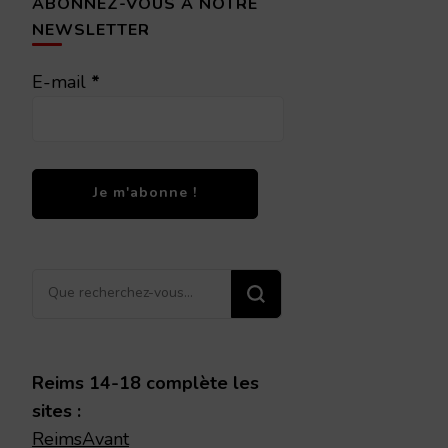
ABONNEZ-VOUS À NOTRE
NEWSLETTER
E-mail
*
Vous
recherchiez
quelque
chose ?
Reims 14-18 complète les
sites :
ReimsAvant