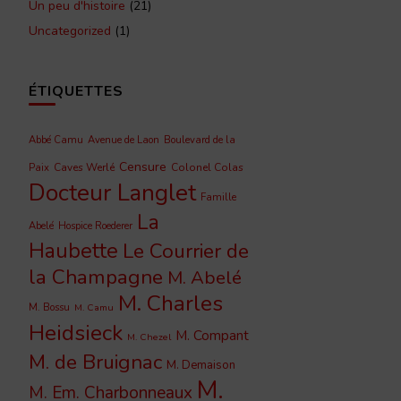
Un peu d'histoire
(21)
Uncategorized
(1)
ÉTIQUETTES
Abbé Camu
Avenue de Laon
Boulevard de la
Censure
Caves Werlé
Colonel Colas
Paix
Docteur Langlet
Famille
La
Abelé
Hospice Roederer
Haubette
Le Courrier de
la Champagne
M. Abelé
M. Charles
M. Bossu
M. Camu
Heidsieck
M. Compant
M. Chezel
M. de Bruignac
M. Demaison
M.
M. Em. Charbonneaux