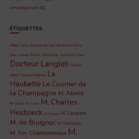
Uncategorized
(1)
ÉTIQUETTES
Abbé Camu
Avenue de Laon
Boulevard de la
Censure
Caves Werlé
Colonel Colas
Paix
Docteur Langlet
Famille
La
Abelé
Hospice Roederer
Haubette
Le Courrier de
la Champagne
M. Abelé
M. Charles
M. Bossu
M. Camu
Heidsieck
M. Compant
M. Chezel
M. de Bruignac
M. Demaison
M.
M. Em. Charbonneaux