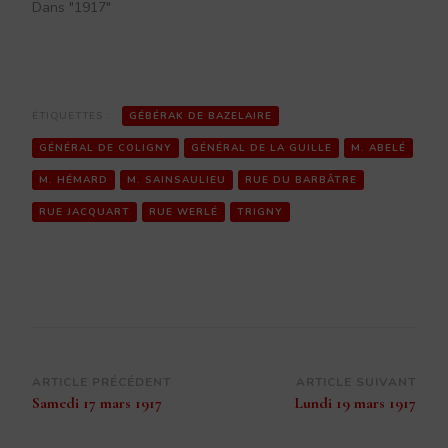
Dans "1917"
ÉTIQUETTES :
GÉBÉRAK DE BAZELAIRE
GÉNÉRAL DE COLIGNY
GÉNÉRAL DE LA GUILLE
M. ABELÉ
M. HÉMARD
M. SAINSAULIEU
RUE DU BARBÂTRE
RUE JACQUART
RUE WERLÉ
TRIGNY
Navigation
ARTICLE PRÉCÉDENT
ARTICLE SUIVANT
Samedi 17 mars 1917
Lundi 19 mars 1917
d’article