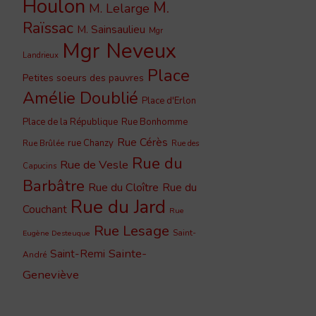
Houlon
M.
M. Lelarge
Raïssac
M. Sainsaulieu
Mgr
Mgr Neveux
Landrieux
Place
Petites soeurs des pauvres
Amélie Doublié
Place d'Erlon
Place de la République
Rue Bonhomme
Rue Cérès
rue Chanzy
Rue Brûlée
Rue des
Rue du
Rue de Vesle
Capucins
Barbâtre
Rue du Cloître
Rue du
Rue du Jard
Couchant
Rue
Rue Lesage
Saint-
Eugène Desteuque
Sainte-
Saint-Remi
André
Geneviève