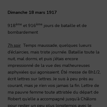
1917
Dimanche 18 mars 1917
ème
ème
918
et 916
jours de bataille et de
bombardement
7h soir
Temps maussade, quelques lueurs
d’éclaircies, mais triste journée. Bataille toute la
nuit, mal dormi, et puis j’étais encore
impressionné de la vue des malheureuses
asphyxiées qui agonisaient. Été messe de 8h1/2,
écrit lettres sur lettres. Je suis à peu près au
courant, mais je n’en vois jamais la fin. Lettre de
ma pauvre femme toute attristée du départ de
Robert qu’elle a accompagné jusqu’à Châlons
pour rester un peu plus longtemps avec le