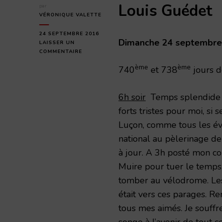
Louis Guédet
par
VÉRONIQUE VALETTE
24 SEPTEMBRE 2016
Dimanche 24 septembre
LAISSER UN
SUR
COMMENTAIRE
DIMANCHE
ème
ème
740
et 738
jours d
24
SEPTEMBRE
1916
6h soir
Temps splendide 
forts tristes pour moi, si
Luçon, comme tous les é
national au pèlerinage de
à jour. A 3h posté mon co
Muire pour tuer le temps
tomber au vélodrome. Les 
était vers ces parages. R
tous mes aimés. Je souff
songe à l’avenir de tout 