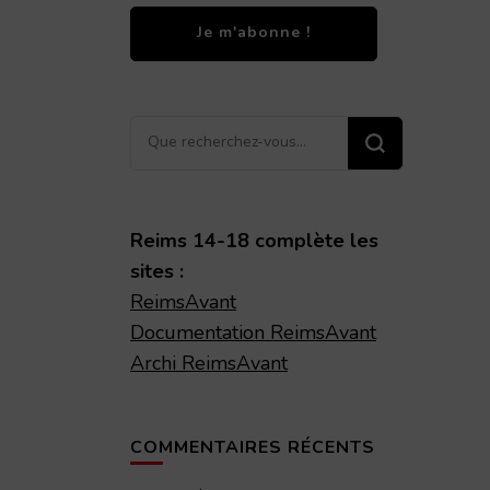
Vous
recherchiez
quelque
chose ?
Reims 14-18 complète les
sites :
ReimsAvant
Documentation ReimsAvant
Archi ReimsAvant
COMMENTAIRES RÉCENTS