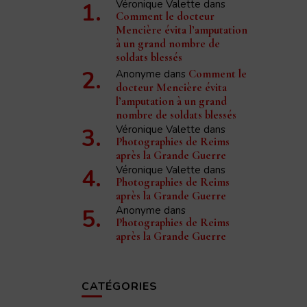
Véronique Valette
dans
Comment le docteur
Mencière évita l’amputation
à un grand nombre de
soldats blessés
Anonyme
dans
Comment le
docteur Mencière évita
l’amputation à un grand
nombre de soldats blessés
Véronique Valette
dans
Photographies de Reims
après la Grande Guerre
Véronique Valette
dans
Photographies de Reims
après la Grande Guerre
Anonyme
dans
Photographies de Reims
après la Grande Guerre
CATÉGORIES