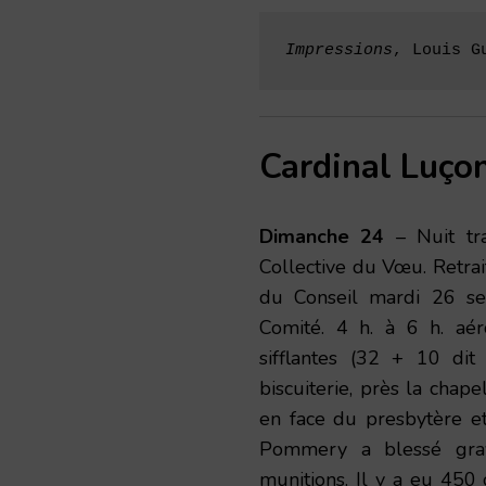
Impressions
, Louis G
Cardinal Luço
Dimanche 24
– Nuit tra
Collective du Vœu. Retrai
du Conseil mardi 26 se
Comité. 4 h. à 6 h. aér
sifflantes (32 + 10 dit
biscuiterie, près la chape
en face du presbytère et
Pommery a blessé grav
munitions. Il y a eu 450 