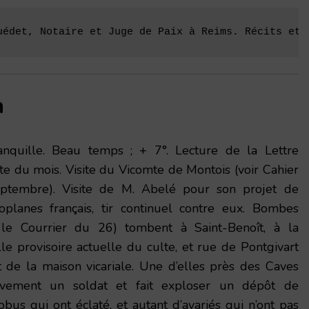
uédet, Notaire et Juge de Paix à Reims. Récits et 
n
nquille. Beau temps ; + 7°. Lecture de la Lettre
te du mois. Visite du Vicomte de Montois (voir Cahier
ptembre). Visite de M. Abelé pour son projet de
oplanes français, tir continuel contre eux. Bombes
 le Courrier du 26) tombent à Saint-Benoît, à la
lle provisoire actuelle du culte, et rue de Pontgivart
 de la maison vicariale. Une d’elles près des Caves
ement un soldat et fait exploser un dépôt de
obus qui ont éclaté, et autant d’avariés qui n’ont pas