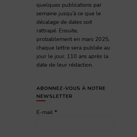
quelques publications par
semaine jusqu’à ce que le
décalage de dates soit
rattrapé. Ensuite,
émie Nationale de Reims – 1998 – TAR volume 173
probablement en mars 2025,
chaque lettre sera publiée au
jour le jour, 110 ans après la
date de leur rédaction.
ABONNEZ-VOUS À NOTRE
NEWSLETTER
E-mail
*