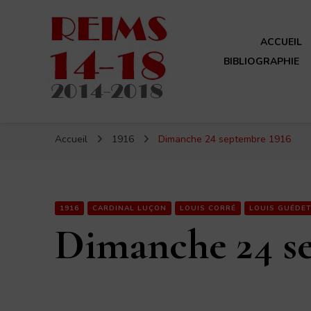
ACCUEIL
BIBLIOGRAPHIE
Reims 14-18
Un site de ReimsAvant
Accueil
1916
Dimanche 24 septembre 1916
1916
CARDINAL LUÇON
LOUIS CORRÉ
LOUIS GUÉDE
Dimanche 24 s