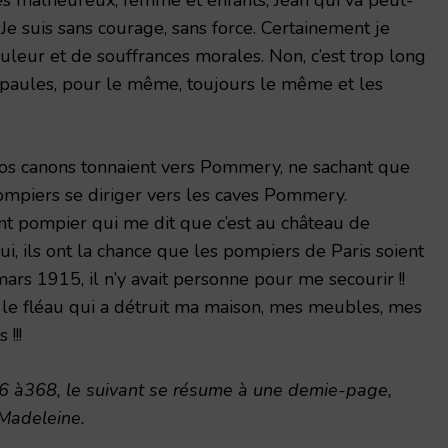
… Je suis sans courage, sans force. Certainement je
uleur et de souffrances morales. Non, c’est trop long
paules, pour le même, toujours le même et les
os canons tonnaient vers Pommery, ne sachant que
3 pompiers se diriger vers les caves Pommery.
nt pompier qui me dit que c’est au château de
i, ils ont la chance que les pompiers de Paris soient
ars 1915, il n’y avait personne pour me secourir !!
re le fléau qui a détruit ma maison, mes meubles, mes
 !!!
66 à368, le suivant se résume à une demie-page,
Madeleine.