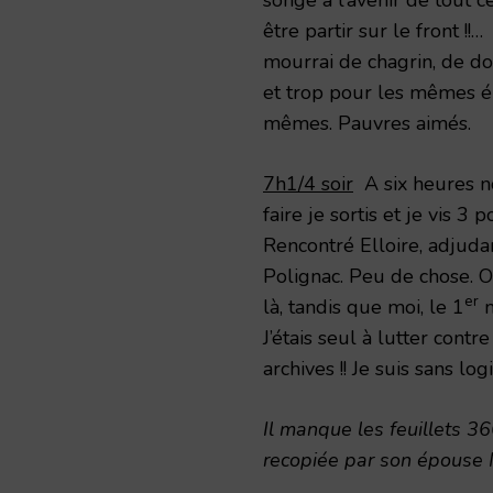
être partir sur le front !!
mourrai de chagrin, de do
et trop pour les mêmes é
mêmes. Pauvres aimés.
7h1/4 soir
A six heures n
faire je sortis et je vis 
Rencontré Elloire, adjuda
Polignac. Peu de chose. Ou
er
là, tandis que moi, le 1
m
J’étais seul à lutter cont
archives !! Je suis sans logis
Il manque les feuillets 3
recopiée par son épouse 