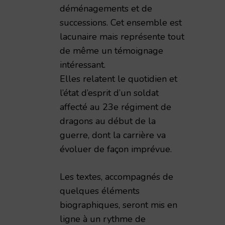
déménagements et de
successions. Cet ensemble est
impressions de guerre d'un civil rémois 1914-1919,
lacunaire mais représente tout
de même un témoignage
intéressant.
Elles relatent le quotidien et
l’état d’esprit d’un soldat
affecté au 23e régiment de
dragons au début de la
guerre, dont la carrière va
évoluer de façon imprévue.
Les textes, accompagnés de
quelques éléments
biographiques, seront mis en
ligne à un rythme de