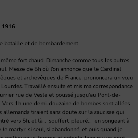
 1916
e bataille et de bombardement
même fort chaud. Dimanche comme tous les autres
 seul. Messe de 8h où l’on annonce que le Cardinal
vêques et archevêques de France, prononcera un vœu
 Lourdes. Travaillé ensuite et mis ma correspondance
urrier rue de Vesle et poussé jusqu’au Pont-de-
. Vers 1h une demi-douzaine de bombes sont allées
allemands tiraient sans doute sur la saucisse qui
entré vers 5h, et là… souffert, pleuré… en songeant à
re
le
martyr, si seul, si abandonné, et puis quand je
ces malheureux, femme et enfants, Jean qui va peut-