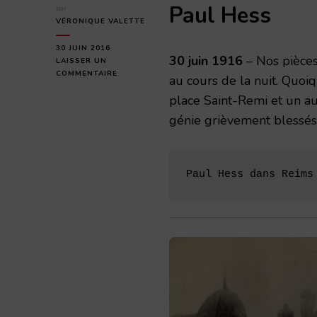
Paul Hess
par
VÉRONIQUE VALETTE
30 JUIN 2016
30 juin 1916
– Nos pièces 
LAISSER UN
SUR
COMMENTAIRE
au cours de la nuit. Quoiq
VENDREDI
place Saint-Remi et un au
30
JUIN
génie grièvement blessés,
1916
Paul Hess dans Reims