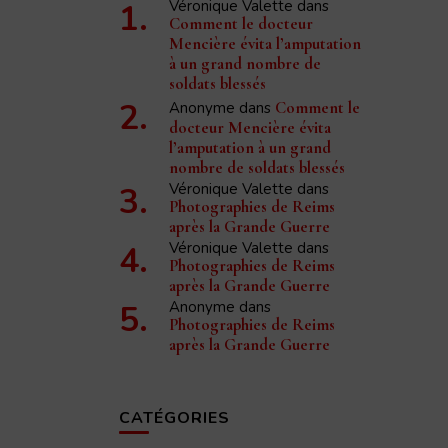
Véronique Valette
dans
Comment le docteur
Mencière évita l’amputation
à un grand nombre de
soldats blessés
Anonyme
dans
Comment le
docteur Mencière évita
l’amputation à un grand
nombre de soldats blessés
Véronique Valette
dans
Photographies de Reims
après la Grande Guerre
Véronique Valette
dans
Photographies de Reims
après la Grande Guerre
Anonyme
dans
Photographies de Reims
après la Grande Guerre
CATÉGORIES