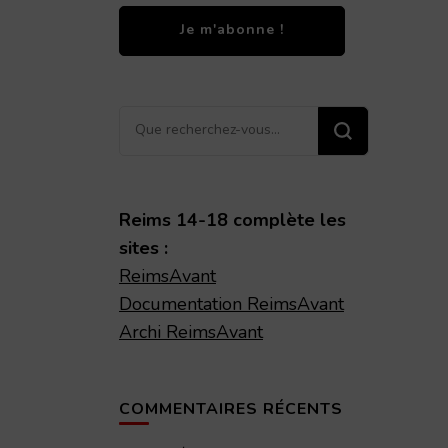
Vous
recherchiez
quelque
chose ?
Reims 14-18 complète les
sites :
ReimsAvant
Documentation ReimsAvant
Archi ReimsAvant
COMMENTAIRES RÉCENTS