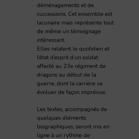
déménagements et de
successions. Cet ensemble est
lacunaire mais représente tout
de même un témoignage
intéressant.
Elles relatent le quotidien et
émie Nationale de Reims – 1998 – TAR volume 173
l’état d’esprit d’un soldat
affecté au 23e régiment de
dragons au début de la
guerre, dont la carrière va
évoluer de façon imprévue.
Les textes, accompagnés de
quelques éléments
biographiques, seront mis en
ligne à un rythme de