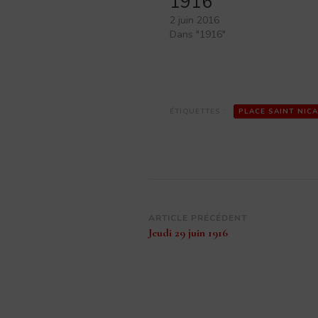
1916
2 juin 2016
Dans "1916"
ÉTIQUETTES :
PLACE SAINT NICA
Navigation
ARTICLE PRÉCÉDENT
Jeudi 29 juin 1916
d’article