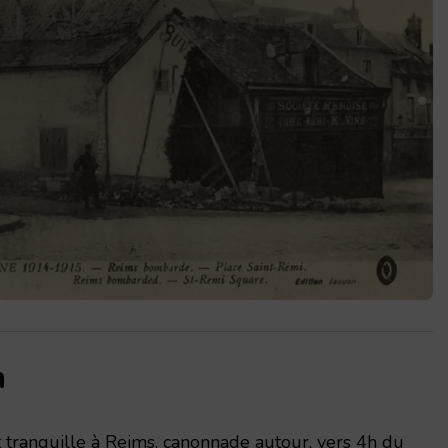
n
t tranquille à Reims, canonnade autour, vers 4h du