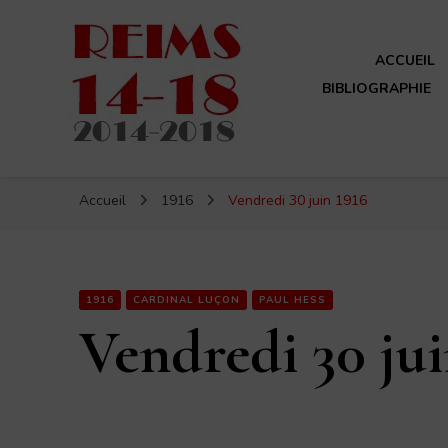
ACCUEIL
BIBLIOGRAPHIE
Reims 14-18
Un site de ReimsAvant
Accueil
1916
Vendredi 30 juin 1916
1916
CARDINAL LUÇON
PAUL HESS
Vendredi 30 jui