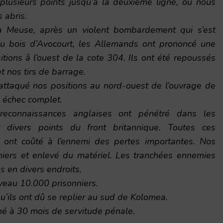
 plusieurs points jusqu’à la deuxième ligne, où nous
 abris.
a Meuse, après un violent bombardement qui s’est
u bois d’Avocourt, les Allemands ont prononcé une
itions â l’ouest de la cote 304. Ils ont été repoussés
et nos tirs de barrage.
nt attaqué nos positions au nord-ouest de l’ouvrage de
n échec complet.
connaissances anglaises ont pénétré dans les
 divers points du front britannique. Toutes ces
t ont coûté à l’ennemi des pertes importantes. Nos
nniers et enlevé du matériel. Les tranchées ennemies
 en divers endroits.
veau 10.000 prisonniers.
u’ils ont dû se replier au sud de Kolomea.
é à 30 mois de servitude pénale.