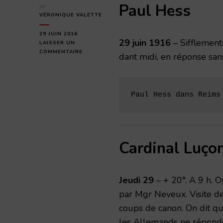
Paul Hess
par
VÉRONIQUE VALETTE
29 JUIN 2016
29 juin 1916
– Sifflement
LAISSER UN
SUR
COMMENTAIRE
dant midi, en réponse san
JEUDI
29
JUIN
1916
Paul Hess dans Reims
Cardinal Luço
Jeudi 29
– + 20°. A 9 h. O
par Mgr Neveux. Visite d
coups de canon. On dit qu
les Allemands ne réponde