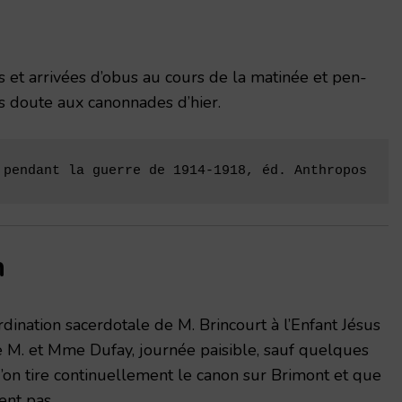
s et arrivées d’obus au cours de la matinée et pen­
s doute aux canonnades d’hier.
 pendant la guerre de 1914-1918, éd. Anthropos
n
rdination sacerdotale de M. Brincourt à l’En­fant Jésus
e M. et Mme Dufay, journée paisible, sauf quelques
’on tire continuellement le canon sur Brimont et que
nt pas.