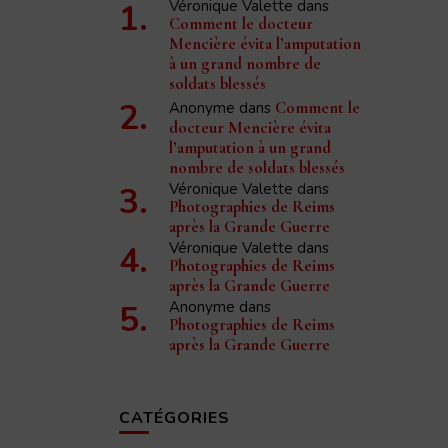
Véronique Valette
dans
Comment le docteur
Mencière évita l’amputation
à un grand nombre de
soldats blessés
Anonyme
dans
Comment le
docteur Mencière évita
l’amputation à un grand
nombre de soldats blessés
Véronique Valette
dans
Photographies de Reims
après la Grande Guerre
Véronique Valette
dans
Photographies de Reims
après la Grande Guerre
Anonyme
dans
Photographies de Reims
après la Grande Guerre
CATÉGORIES