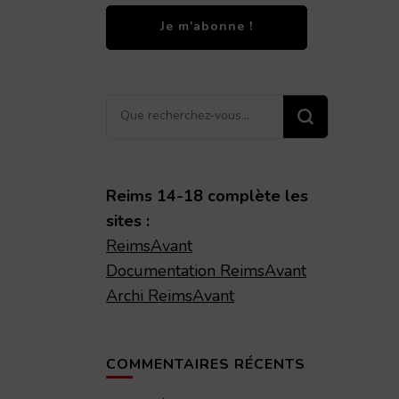
Vous
recherchiez
quelque
chose ?
Reims 14-18 complète les
sites :
ReimsAvant
Documentation ReimsAvant
Archi ReimsAvant
COMMENTAIRES RÉCENTS