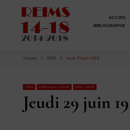
ACCUEIL
BIBLIOGRAPHIE
Reims 14-18
Un site de ReimsAvant
Accueil
1916
Jeudi 29 juin 1916
1916
CARDINAL LUÇON
PAUL HESS
Jeudi 29 juin 19