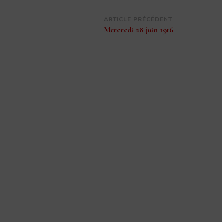
Navigation
ARTICLE PRÉCÉDENT
Mercredi 28 juin 1916
d’article