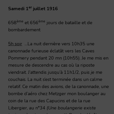
er
Samedi 1
juillet 1916
ème
ème
658
et 656
jours de bataille et de
bombardement
5h soir
…La nuit dernière vers 10h35 une
canonnade furieuse éclatât vers les Caves
Pommery pendant 20 mn (10h55). Je me mis en
mesure de descendre au cas où la riposte
viendrait. J’attendis jusqu’à 11h1/2, puis
je
me
couchais. La nuit s’est terminée dans un calme
relatif. Ce matin des avions, de la canonnade, une
bombe d’aéro chez Metzger mon boulanger au
coin de la rue des Capucins et de la rue
Libergier, au n°34
(Une boulangerie existe