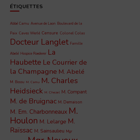
ÉTIQUETTES
Abbé Camu
Avenue de Laon
Boulevard de la
Censure
Caves Werlé
Colonel Colas
Paix
Docteur Langlet
Famille
La
Abelé
Hospice Roederer
Haubette
Le Courrier de
la Champagne
M. Abelé
M. Charles
M. Bossu
M. Camu
Heidsieck
M. Compant
M. Chezel
M. de Bruignac
M. Demaison
M.
M. Em. Charbonneaux
Houlon
M.
M. Lelarge
Raïssac
M. Sainsaulieu
Mgr