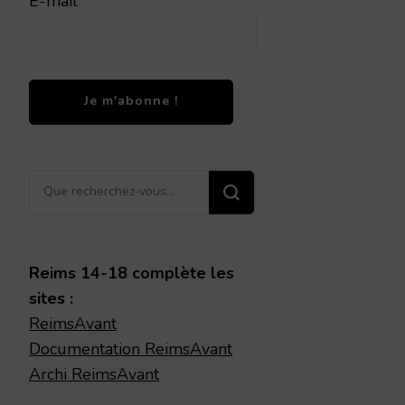
E-mail
*
Vous
recherchiez
quelque
chose ?
Reims 14-18 complète les
sites :
ReimsAvant
Documentation ReimsAvant
Archi ReimsAvant