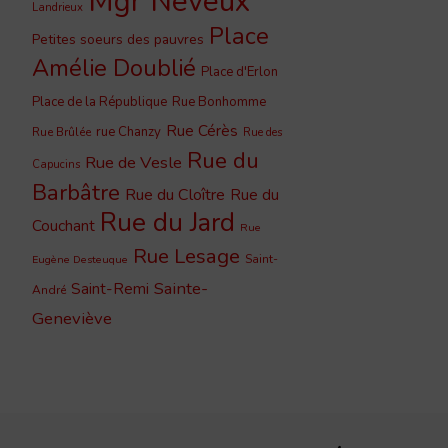
Mgr Neveux
Landrieux
Place
Petites soeurs des pauvres
Amélie Doublié
Place d'Erlon
Place de la République
Rue Bonhomme
Rue Cérès
rue Chanzy
Rue Brûlée
Rue des
Rue du
Rue de Vesle
Capucins
Barbâtre
Rue du Cloître
Rue du
Rue du Jard
Couchant
Rue
Rue Lesage
Saint-
Eugène Desteuque
Sainte-
Saint-Remi
André
Geneviève