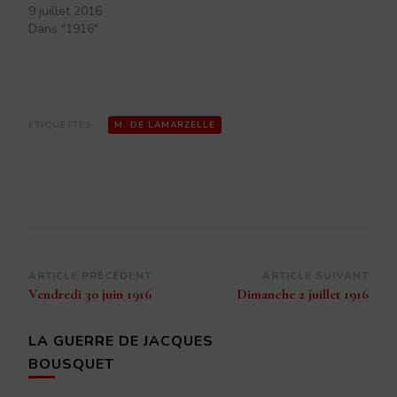
9 juillet 2016
Dans "1916"
ÉTIQUETTES :
M. DE LAMARZELLE
Navigation
ARTICLE PRÉCÉDENT
ARTICLE SUIVANT
Vendredi 30 juin 1916
Dimanche 2 juillet 1916
d’article
LA GUERRE DE JACQUES
BOUSQUET