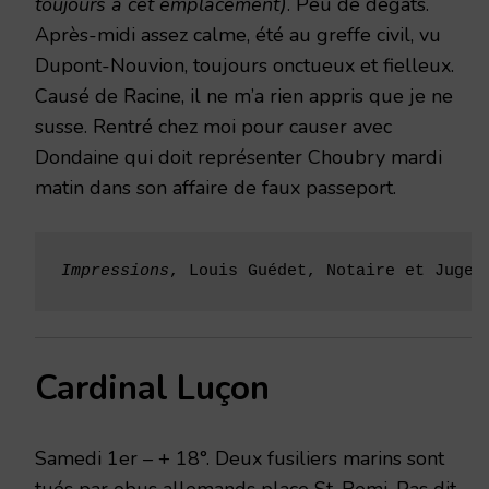
toujours à cet emplacement)
. Peu de dégâts.
Après-midi assez calme, été au greffe civil, vu
Dupont-Nouvion, toujours onctueux et fielleux.
Causé de Racine, il ne m’a rien appris que je ne
susse. Rentré chez moi pour causer avec
Dondaine qui doit représenter Choubry mardi
matin dans son affaire de faux passeport.
Impressions
, Louis Guédet, Notaire et Juge 
Cardinal Luçon
Samedi 1er – + 18°. Deux fusiliers marins sont
tués par obus allemands place St-Remi. Pas dit