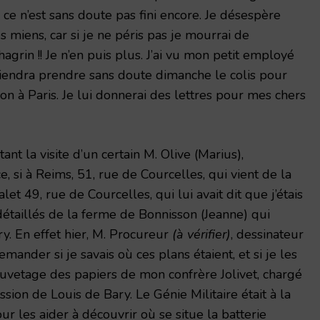
e ce n’est sans doute pas fini encore. Je désespère
s miens, car si je ne péris pas je mourrai de
agrin !! Je n’en puis plus. J’ai vu mon petit employé
iendra prendre sans doute dimanche le colis pour
tion à Paris. Je lui donnerai des lettres pour mes chers
tant la visite d’un certain M. Olive (Marius),
 si à Reims, 51, rue de Courcelles, qui vient de la
et 49, rue de Courcelles, qui lui avait dit que j’étais
détaillés de la ferme de Bonnisson (Jeanne) qui
y. En effet hier, M. Procureur
(à vérifier)
, dessinateur
emander si je savais où ces plans étaient, et si je les
auvetage des papiers de mon confrère Jolivet, chargé
ion de Louis de Bary. Le Génie Militaire était à la
r les aider à découvrir où se situe la batterie