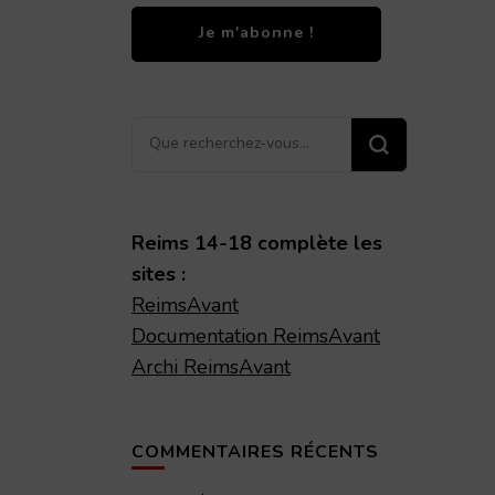
Vous
recherchiez
quelque
chose ?
Reims 14-18 complète les
sites :
ReimsAvant
Documentation ReimsAvant
Archi ReimsAvant
COMMENTAIRES RÉCENTS