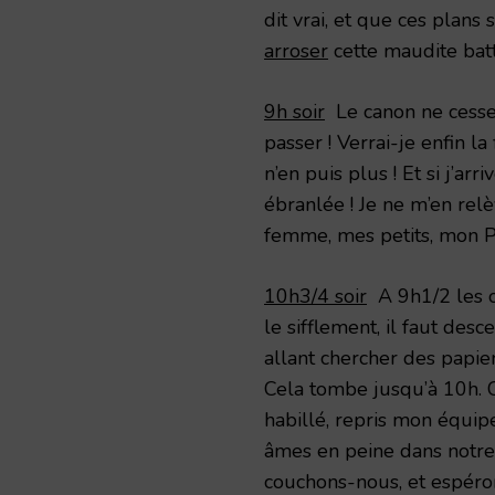
dit vrai, et que ces plans
arroser
cette maudite batt
9h soir
Le canon ne cesse 
passer ! Verrai-je enfin la
n’en puis plus ! Et si j’ar
ébranlée ! Je ne m’en rel
femme, mes petits, mon P
10h3/4 soir
A 9h1/2 les o
le sifflement, il faut desce
allant chercher des papiers
Cela tombe jusqu’à 10h. C
habillé, repris mon équi
âmes en peine dans notre
couchons-nous, et espéro