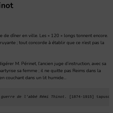
inot
re de dîner en ville. Les « 120 » longs tonnent encore.
ruyante ; tout concorde à établir que ce n’est pas la
igérer M. Périnet, l’ancien juge d’instruction, avec sa
artyrise sa femme ; il ne quitte pas Reims dans la
t en couchant dans un lit humide…
 guerre de l'abbé Rémi Thinot. 
[1874-1915] tapuscr