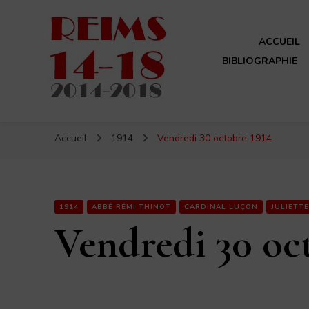
ACCUEIL
BIBLIOGRAPHIE
Reims 14-18
Un site de ReimsAvant
Accueil
1914
Vendredi 30 octobre 1914
1914
ABBÉ RÉMI THINOT
CARDINAL LUÇON
JULIETT
Vendredi 30 oc