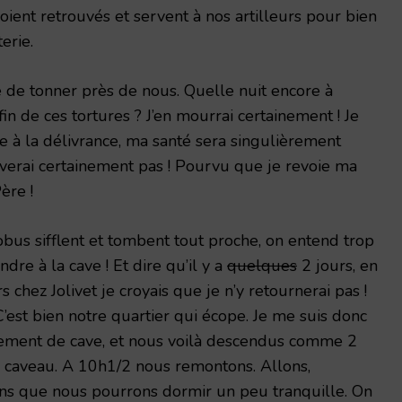
 soient retrouvés et servent à nos artilleurs pour bien
erie.
de tonner près de nous. Quelle nuit encore à
 fin de ces tortures ? J’en mourrai certainement ! Je
rive à la délivrance, ma santé sera singulièrement
èverai certainement pas ! Pourvu que je revoie ma
ère !
bus sifflent et tombent tout proche, on entend trop
ndre à la cave ! Et dire qu’il y a
quelques
2 jours, en
 chez Jolivet je croyais que je n’y retournerai pas !
’est bien notre quartier qui écope. Je me suis donc
pement de cave, et nous voilà descendus comme 2
 caveau. A 10h1/2 nous remontons. Allons,
ns que nous pourrons dormir un peu tranquille. On