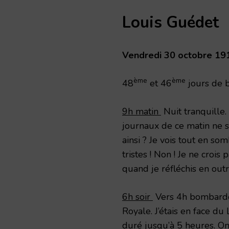
Louis Guédet
Vendredi 30 octobre 19
ème
ème
48
et 46
jours de 
9h matin
Nuit tranquille
journaux de ce matin ne s
ainsi ? Je vois tout en s
tristes ! Non ! Je ne crois
quand je réfléchis en outr
6h soir
Vers 4h bombardem
Royale. J’étais en face du L
duré jusqu’à 5 heures. On 