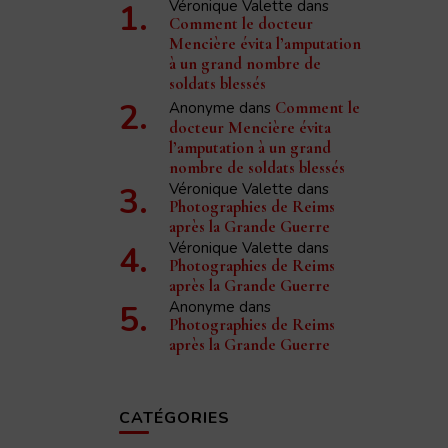
Véronique Valette
dans
Comment le docteur
Mencière évita l’amputation
à un grand nombre de
soldats blessés
Anonyme
dans
Comment le
impressions de guerre d'un civil rémois 1914-1919,
docteur Mencière évita
l’amputation à un grand
nombre de soldats blessés
Véronique Valette
dans
Photographies de Reims
après la Grande Guerre
Véronique Valette
dans
Photographies de Reims
après la Grande Guerre
Anonyme
dans
Photographies de Reims
après la Grande Guerre
CATÉGORIES