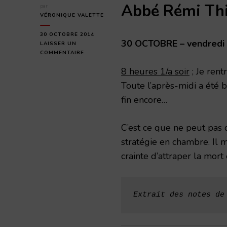
Abbé Rémi Th
par
VÉRONIQUE VALETTE
30 OCTOBRE 2014
30 OCTOBRE – vendredi
LAISSER UN
SUR
COMMENTAIRE
VENDREDI
8 heures 1/a soir
; Je rent
30
OCTOBRE
Toute l’après-midi a été b
1914
fin encore…
C’est ce que ne peut pas d
stratégie en chambre. Il m
crainte d’attraper la mor
Extrait des
notes de