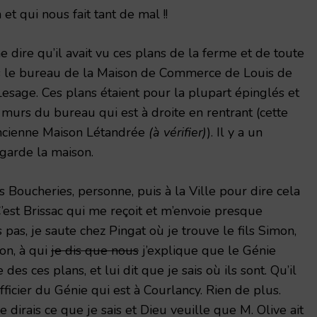
et qui nous fait tant de mal !!
e dire qu’il avait vu ces plans de la ferme et de toute
s le bureau de la Maison de Commerce de Louis de
Lesage. Ces plans étaient pour la plupart épinglés et
murs du bureau qui est à droite en rentrant (cette
ancienne Maison Létandrée
(à vérifier)
). Il y a un
 garde la maison.
s Boucheries, personne, puis à la Ville pour dire cela
 C’est Brissac qui me reçoit et m’envoie presque
pas, je saute chez Pingat où je trouve le fils Simon,
on, à qui
je dis que nous
j’explique que le Génie
 des ces plans, et lui dit que je sais où ils sont. Qu’il
officier du Génie qui est à Courlancy. Rien de plus.
je dirais ce que je sais et Dieu veuille que M. Olive ait