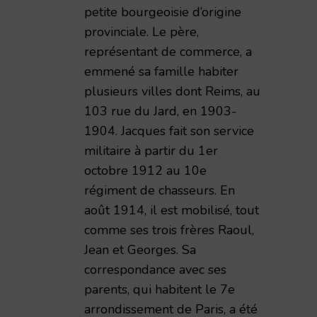
petite bourgeoisie d’origine
provinciale. Le père,
représentant de commerce, a
emmené sa famille habiter
plusieurs villes dont Reims, au
103 rue du Jard, en 1903-
1904. Jacques fait son service
militaire à partir du 1er
octobre 1912 au 10e
régiment de chasseurs. En
août 1914, il est mobilisé, tout
comme ses trois frères Raoul,
Jean et Georges. Sa
correspondance avec ses
it de 194 pages prêté à ReimsAvant en 2017 pour nu
parents, qui habitent le 7e
arrondissement de Paris, a été