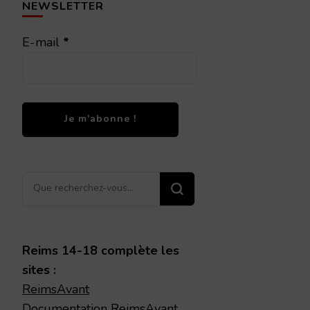
NEWSLETTER
E-mail
*
Vous
recherchiez
quelque
chose ?
Reims 14-18 complète les
sites :
ReimsAvant
Documentation ReimsAvant