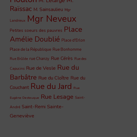
M. Lelarge
Raïssac
M. Sainsaulieu
Mgr
Mgr Neveux
Landrieux
Place
Petites soeurs des pauvres
Amélie Doublié
Place d'Erlon
Place de la République
Rue Bonhomme
Rue Cérès
rue Chanzy
Rue Brûlée
Rue des
Rue du
Rue de Vesle
Capucins
Barbâtre
Rue du Cloître
Rue du
Rue du Jard
Couchant
Rue
Rue Lesage
Saint-
Eugène Desteuque
Sainte-
Saint-Remi
André
Geneviève