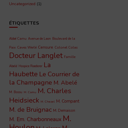
Uncategorized
(1)
ÉTIQUETTES
Abbé Camu
Avenue de Laon
Boulevard de la
Censure
Caves Werlé
Colonel Colas
Paix
Docteur Langlet
Famille
La
Abelé
Hospice Roederer
Haubette
Le Courrier de
la Champagne
M. Abelé
M. Charles
M. Bossu
M. Camu
Heidsieck
M. Compant
M. Chezel
M. de Bruignac
M. Demaison
M.
M. Em. Charbonneaux
Houlon
M.