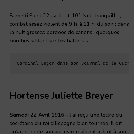
1916
Samedi Saint 22 avril – + 10°. Nuit tranquille ;
combat assez violent de 9 h. à 11 h. du soir ; dans
la nuit grosses bordées de canons ; quelques
bombes sifflent sur les batteries.
Cardinal Luçon dans son Journal de la Guerr
Hortense Juliette Breyer
Samedi 22 Avril 1916.
– J’ai reçu une lettre du
secrétaire du roi d’Espagne bien tournée. Il dit
qu’au nom de son auguste maître il a écrit à son