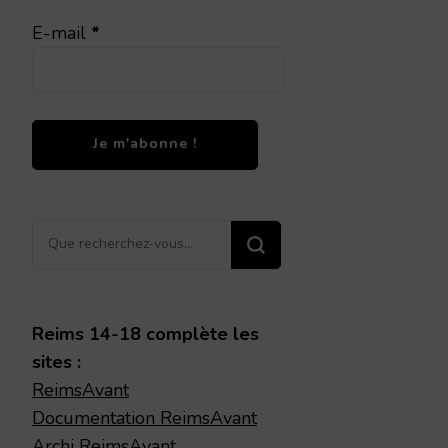
E-mail
*
Vous
recherchiez
quelque
chose ?
Reims 14-18 complète les
sites :
ReimsAvant
Documentation ReimsAvant
Archi ReimsAvant