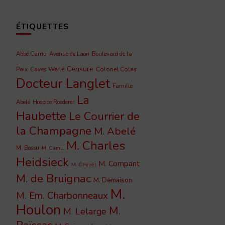
ÉTIQUETTES
Abbé Camu
Avenue de Laon
Boulevard de la
Censure
Caves Werlé
Colonel Colas
Paix
Docteur Langlet
Famille
La
Abelé
Hospice Roederer
Haubette
Le Courrier de
la Champagne
M. Abelé
M. Charles
M. Bossu
M. Camu
Heidsieck
M. Compant
M. Chezel
M. de Bruignac
M. Demaison
M.
M. Em. Charbonneaux
Houlon
M.
M. Lelarge