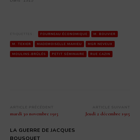
Dans "1915"
ÉTIQUETTES :
FOURNEAU ÉCONOMIQUE
M. BOUVIER
M. TEXIER
MADEMOISELLE MAHIEU
MGR NEVEUX
MOULINS-BRÛLÉS
PETIT SÉMINAIRE
RUE CAZIN
Navigation
ARTICLE PRÉCÉDENT
ARTICLE SUIVANT
mardi 30 novembre 1915
Jeudi 2 décembre 1915
d’article
LA GUERRE DE JACQUES
BOUSQUET