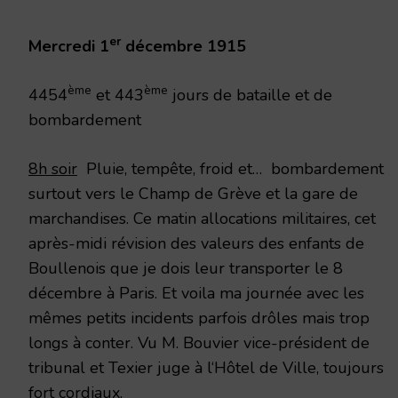
1915
er
Mercredi 1
décembre 1915
ème
ème
4454
et 443
jours de bataille et de
bombardement
8h soir
Pluie, tempête, froid et… bombardement
surtout vers le Champ de Grève et la gare de
marchandises. Ce matin allocations militaires, cet
après-midi révision des valeurs des enfants de
Boullenois que je dois leur transporter le 8
décembre à Paris. Et voila ma journée avec les
mêmes petits incidents parfois drôles mais trop
longs à conter. Vu M. Bouvier vice-président de
tribunal et Texier juge à l‘Hôtel de Ville, toujours
fort cordiaux.