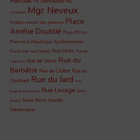
Raïssac
M. Sainsaulieu
Mgr
Mgr Neveux
Landrieux
Place
Petites soeurs des pauvres
Amélie Doublié
Place d'Erlon
Place de la République
Rue Bonhomme
Rue Cérès
rue Chanzy
Rue Brûlée
Rue des
Rue du
Rue de Vesle
Capucins
Barbâtre
Rue du Cloître
Rue du
Rue du Jard
Couchant
Rue
Rue Lesage
Saint-
Eugène Desteuque
Sainte-
Saint-Remi
André
Geneviève