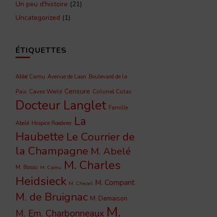
Un peu d'histoire
(21)
Uncategorized
(1)
ÉTIQUETTES
Abbé Camu
Avenue de Laon
Boulevard de la
Censure
Caves Werlé
Colonel Colas
Paix
Docteur Langlet
Famille
La
Abelé
Hospice Roederer
Haubette
Le Courrier de
la Champagne
M. Abelé
M. Charles
M. Bossu
M. Camu
Heidsieck
M. Compant
M. Chezel
M. de Bruignac
M. Demaison
M.
M. Em. Charbonneaux