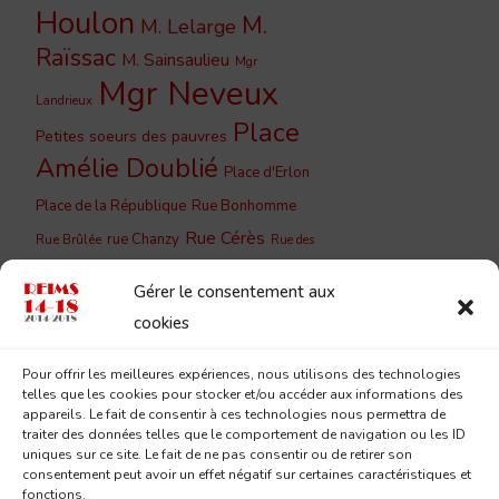
Houlon
M.
M. Lelarge
Raïssac
M. Sainsaulieu
Mgr
Mgr Neveux
Landrieux
Place
Petites soeurs des pauvres
Amélie Doublié
Place d'Erlon
Place de la République
Rue Bonhomme
Rue Cérès
rue Chanzy
Rue Brûlée
Rue des
Rue du
Rue de Vesle
Capucins
Gérer le consentement aux
Barbâtre
Rue du Cloître
Rue du
cookies
Rue du Jard
Couchant
Rue
Rue Lesage
Pour offrir les meilleures expériences, nous utilisons des technologies
Saint-
Eugène Desteuque
telles que les cookies pour stocker et/ou accéder aux informations des
Sainte-
Saint-Remi
appareils. Le fait de consentir à ces technologies nous permettra de
André
traiter des données telles que le comportement de navigation ou les ID
Geneviève
uniques sur ce site. Le fait de ne pas consentir ou de retirer son
consentement peut avoir un effet négatif sur certaines caractéristiques et
fonctions.