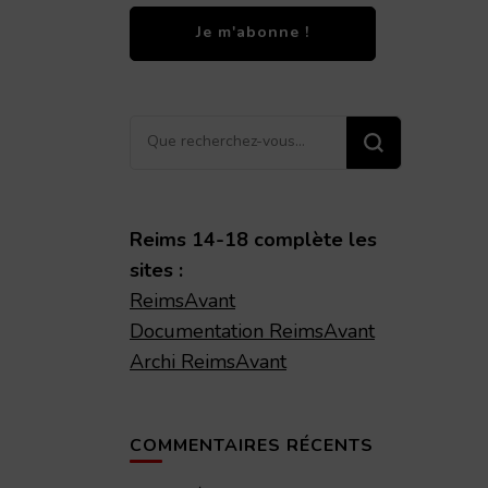
Vous
recherchiez
quelque
chose ?
Reims 14-18 complète les
sites :
ReimsAvant
Documentation ReimsAvant
Archi ReimsAvant
COMMENTAIRES RÉCENTS