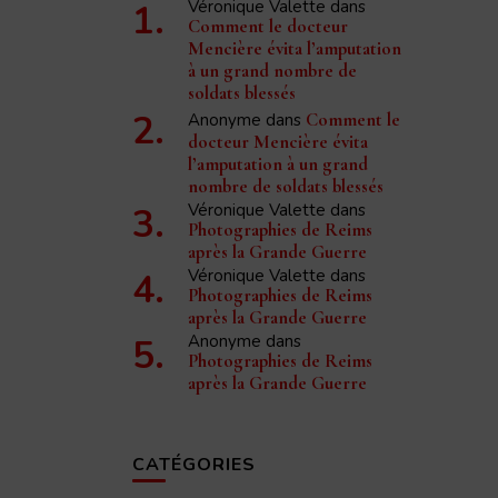
Véronique Valette
dans
Comment le docteur
Mencière évita l’amputation
à un grand nombre de
soldats blessés
Anonyme
dans
Comment le
docteur Mencière évita
l’amputation à un grand
nombre de soldats blessés
Véronique Valette
dans
Photographies de Reims
après la Grande Guerre
Véronique Valette
dans
Photographies de Reims
après la Grande Guerre
Anonyme
dans
Photographies de Reims
après la Grande Guerre
CATÉGORIES