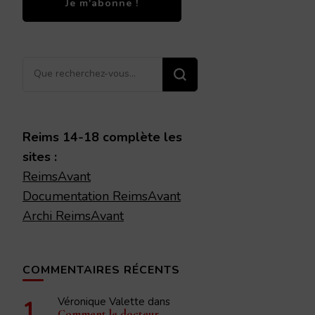
Vous
recherchiez
quelque
chose ?
Reims 14-18 complète les
sites :
ReimsAvant
Documentation ReimsAvant
Archi ReimsAvant
COMMENTAIRES RÉCENTS
Véronique Valette
dans
Comment le docteur