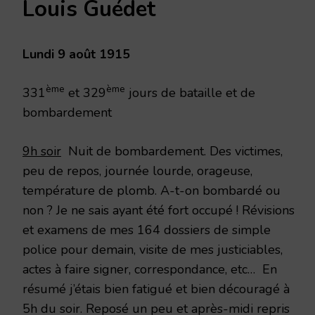
Louis Guédet
AOÛT
1915
Lundi 9 août 1915
ème
ème
331
et 329
jours de bataille et de
bombardement
9h soir
Nuit de bombardement. Des victimes,
peu de repos, journée lourde, orageuse,
température de plomb. A-t-on bombardé ou
non ? Je ne sais ayant été fort occupé ! Révisions
et examens de mes 164 dossiers de simple
police pour demain, visite de mes justiciables,
actes à faire signer, correspondance, etc… En
résumé j’étais bien fatigué et bien découragé à
5h du soir. Reposé un peu et après-midi repris