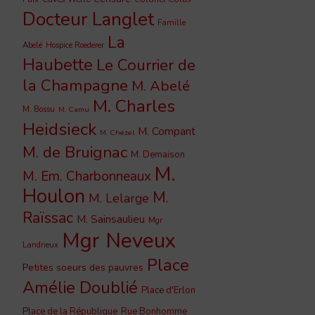
Docteur Langlet
Famille
La
Abelé
Hospice Roederer
Haubette
Le Courrier de
la Champagne
M. Abelé
M. Charles
M. Bossu
M. Camu
Heidsieck
M. Compant
M. Chezel
M. de Bruignac
M. Demaison
M.
M. Em. Charbonneaux
Houlon
M.
M. Lelarge
Raïssac
M. Sainsaulieu
Mgr
Mgr Neveux
Landrieux
Place
Petites soeurs des pauvres
Amélie Doublié
Place d'Erlon
Place de la République
Rue Bonhomme