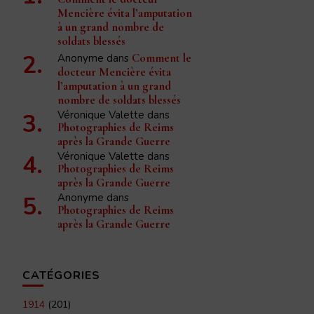
Mencière évita l’amputation
à un grand nombre de
soldats blessés
Anonyme
dans
Comment le
docteur Mencière évita
l’amputation à un grand
nombre de soldats blessés
Véronique Valette
dans
Photographies de Reims
après la Grande Guerre
Véronique Valette
dans
Photographies de Reims
après la Grande Guerre
Anonyme
dans
Photographies de Reims
après la Grande Guerre
CATÉGORIES
1914
(201)