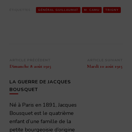
ÉTIQUETTES :
GÉNÉRAL GUILLAUMAT
M. CAMU
TRIGNY
Navigation
ARTICLE PRÉCÉDENT
ARTICLE SUIVANT
Dimanche 8 août 1915
Mardi 10 août 1915
d’article
LA GUERRE DE JACQUES
BOUSQUET
Né à Paris en 1891, Jacques
Bousquet est le quatrième
enfant d’une famille de la
petite bourgeoisie d’origine