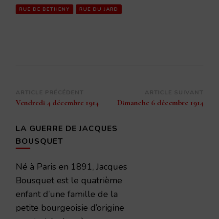
RUE DE BETHENY
RUE DU JARD
Navigation
ARTICLE PRÉCÉDENT
ARTICLE SUIVANT
Vendredi 4 décembre 1914
Dimanche 6 décembre 1914
d’article
LA GUERRE DE JACQUES
BOUSQUET
Né à Paris en 1891, Jacques
Bousquet est le quatrième
enfant d’une famille de la
petite bourgeoisie d’origine