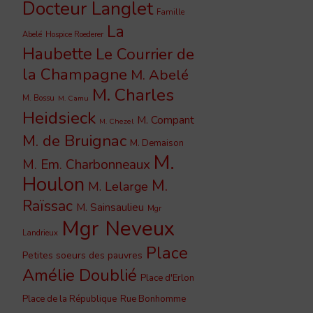
Docteur Langlet
Famille
La
Abelé
Hospice Roederer
Haubette
Le Courrier de
la Champagne
M. Abelé
M. Charles
M. Bossu
M. Camu
Heidsieck
M. Compant
M. Chezel
M. de Bruignac
M. Demaison
M.
M. Em. Charbonneaux
Houlon
M.
M. Lelarge
Raïssac
M. Sainsaulieu
Mgr
Mgr Neveux
Landrieux
Place
Petites soeurs des pauvres
Amélie Doublié
Place d'Erlon
Place de la République
Rue Bonhomme