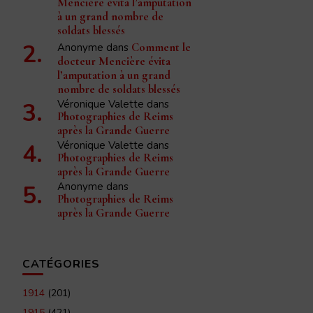
Mencière évita l’amputation
à un grand nombre de
soldats blessés
Anonyme
dans
Comment le
docteur Mencière évita
l’amputation à un grand
nombre de soldats blessés
Véronique Valette
dans
Photographies de Reims
après la Grande Guerre
Véronique Valette
dans
Photographies de Reims
après la Grande Guerre
Anonyme
dans
Photographies de Reims
après la Grande Guerre
CATÉGORIES
1914
(201)
1915
(421)