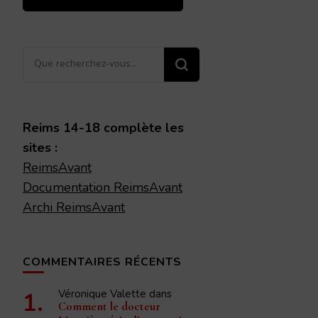
Vous
recherchiez
quelque
chose ?
Reims 14-18 complète les
sites :
ReimsAvant
Documentation ReimsAvant
Archi ReimsAvant
COMMENTAIRES RÉCENTS
Véronique Valette
dans
Comment le docteur