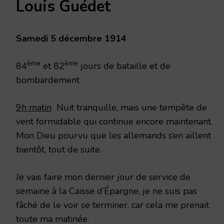
Louis Guédet
DÉCEMBRE
1914
Samedi 5 décembre 1914
ème
ème
84
et 82
jours de bataille et de
bombardement
9h matin
Nuit tranquille, mais une tempête de
vent formidable qui continue encore maintenant.
Mon Dieu pourvu que les allemands s’en aillent
bientôt, tout de suite.
Je vais faire mon dernier jour de service de
semaine à la Caisse d’Épargne, je ne suis pas
fâché de le voir se terminer, car cela me prenait
toute ma matinée.