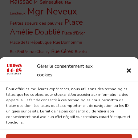
Raïssac
M. Sainsaulieu
Mgr
Mgr Neveux
Landrieux
Place
Petites soeurs des pauvres
Amélie Doublié
Place d'Erlon
Place de la République
Rue Bonhomme
Rue Cérès
rue Chanzy
Rue Brûlée
Rue des
Rue du
Rue de Vesle
Capucins
Gérer le consentement aux
Barbâtre
Rue du Cloître
Rue du
cookies
Rue du Jard
Couchant
Rue
Rue Lesage
Pour offrir les meilleures expériences, nous utilisons des technologies
Saint-
Eugène Desteuque
telles que les cookies pour stocker et/ou accéder aux informations des
Sainte-
Saint-Remi
appareils. Le fait de consentir à ces technologies nous permettra de
André
traiter des données telles que le comportement de navigation ou les ID
Geneviève
uniques sur ce site. Le fait de ne pas consentir ou de retirer son
consentement peut avoir un effet négatif sur certaines caractéristiques et
fonctions.