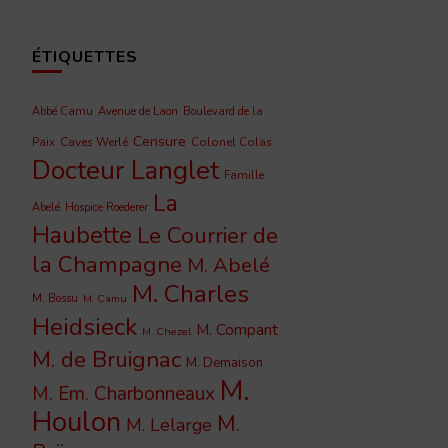
ÉTIQUETTES
Abbé Camu
Avenue de Laon
Boulevard de la
Censure
Caves Werlé
Colonel Colas
Paix
Docteur Langlet
Famille
La
Abelé
Hospice Roederer
Haubette
Le Courrier de
la Champagne
M. Abelé
M. Charles
M. Bossu
M. Camu
Heidsieck
M. Compant
M. Chezel
M. de Bruignac
M. Demaison
M.
M. Em. Charbonneaux
Houlon
M.
M. Lelarge