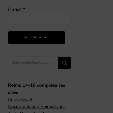
E-mail
*
Vous
recherchiez
quelque
chose ?
Reims 14-18 complète les
sites :
ReimsAvant
Documentation ReimsAvant