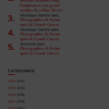
docteur Mencière évita
l’amputation à un grand
nombre de soldats blessés
Véronique Valette
dans
Photographies de Reims
après la Grande Guerre
Véronique Valette
dans
Photographies de Reims
après la Grande Guerre
Anonyme
dans
Photographies de Reims
après la Grande Guerre
CATÉGORIES
1914
(201)
1915
(421)
1916
(406)
1917
(405)
1918
(401)