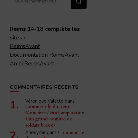
recherchiez
quelque
chose ?
Reims 14-18 complète les
sites :
ReimsAvant
Documentation ReimsAvant
Archi ReimsAvant
COMMENTAIRES RÉCENTS
Véronique Valette
dans
Comment le docteur
Mencière évita l’amputation
à un grand nombre de
soldats blessés
Anonyme
dans
Comment le