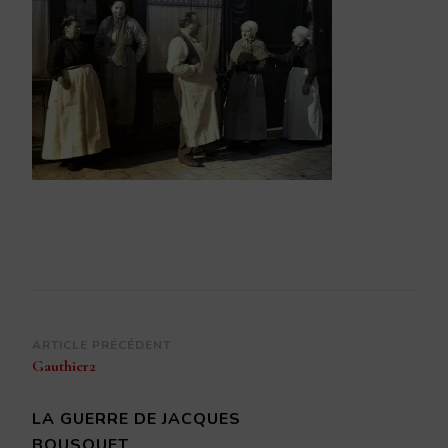
Navigation
ARTICLE PRÉCÉDENT
Gauthier2
d’article
LA GUERRE DE JACQUES
BOUSQUET