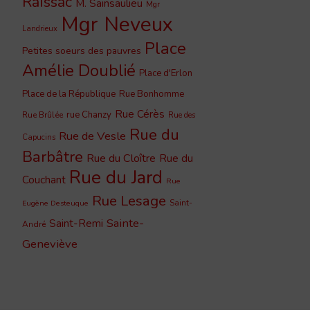
Raïssac
M. Sainsaulieu
Mgr
Mgr Neveux
Landrieux
Place
Petites soeurs des pauvres
Amélie Doublié
Place d'Erlon
Place de la République
Rue Bonhomme
Rue Cérès
rue Chanzy
Rue Brûlée
Rue des
Rue du
Rue de Vesle
Capucins
Barbâtre
Rue du Cloître
Rue du
Rue du Jard
Couchant
Rue
Rue Lesage
Saint-
Eugène Desteuque
Sainte-
Saint-Remi
André
Geneviève