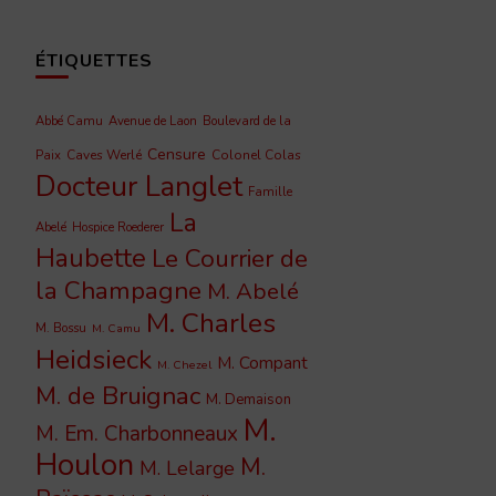
ÉTIQUETTES
Abbé Camu
Avenue de Laon
Boulevard de la
Censure
Caves Werlé
Colonel Colas
Paix
Docteur Langlet
Famille
La
Abelé
Hospice Roederer
Haubette
Le Courrier de
la Champagne
M. Abelé
M. Charles
M. Bossu
M. Camu
Heidsieck
M. Compant
M. Chezel
M. de Bruignac
M. Demaison
M.
M. Em. Charbonneaux
Houlon
M.
M. Lelarge