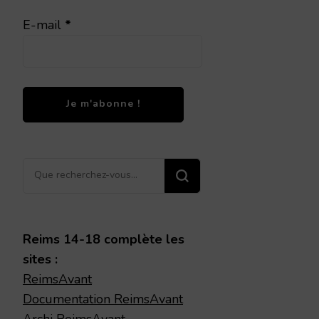
E-mail
*
Vous
recherchiez
quelque
chose ?
Reims 14-18 complète les
sites :
ReimsAvant
Documentation ReimsAvant