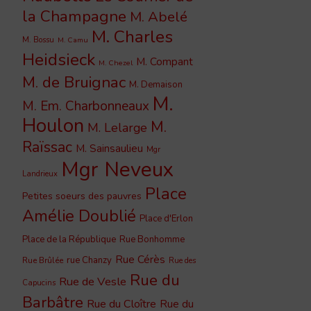
la Champagne
M. Abelé
M. Charles
M. Bossu
M. Camu
Heidsieck
M. Compant
M. Chezel
M. de Bruignac
M. Demaison
M.
M. Em. Charbonneaux
Houlon
M.
M. Lelarge
Raïssac
M. Sainsaulieu
Mgr
Mgr Neveux
Landrieux
Place
Petites soeurs des pauvres
Amélie Doublié
Place d'Erlon
Place de la République
Rue Bonhomme
Rue Cérès
rue Chanzy
Rue Brûlée
Rue des
Rue du
Rue de Vesle
Capucins
Barbâtre
Rue du Cloître
Rue du