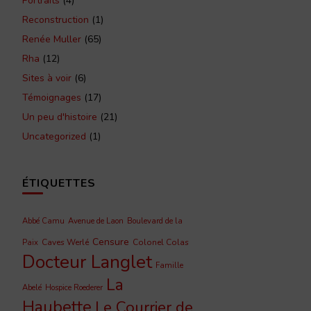
Portraits
(4)
Reconstruction
(1)
Renée Muller
(65)
Rha
(12)
Sites à voir
(6)
Témoignages
(17)
Un peu d'histoire
(21)
Uncategorized
(1)
ÉTIQUETTES
Abbé Camu
Avenue de Laon
Boulevard de la
Censure
Caves Werlé
Colonel Colas
Paix
Docteur Langlet
Famille
La
Abelé
Hospice Roederer
Haubette
Le Courrier de