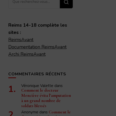
recherchiez
quelque
chose ?
Reims 14-18 complète les
sites :
ReimsAvant
Documentation ReimsAvant
Archi ReimsAvant
COMMENTAIRES RÉCENTS
Véronique Valette
dans
Comment le docteur
Mencière évita l’amputation
à un grand nombre de
soldats blessés
Anonyme
dans
Comment le