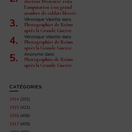
docteur Mencière évita
l’amputation à un grand
nombre de soldats blessés
Véronique Valette
dans
Photographies de Reims
après la Grande Guerre
Véronique Valette
dans
Photographies de Reims
après la Grande Guerre
Anonyme
dans
Photographies de Reims
après la Grande Guerre
CATÉGORIES
1914
(201)
1915
(421)
1916
(406)
1917
(405)