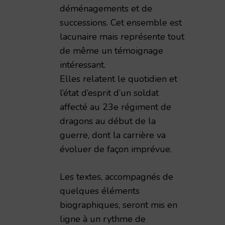
déménagements et de
successions. Cet ensemble est
lacunaire mais représente tout
de même un témoignage
intéressant.
Elles relatent le quotidien et
l’état d’esprit d’un soldat
affecté au 23e régiment de
dragons au début de la
impressions de guerre d'un civil rémois 1914-1919,
guerre, dont la carrière va
évoluer de façon imprévue.
Les textes, accompagnés de
quelques éléments
biographiques, seront mis en
ligne à un rythme de