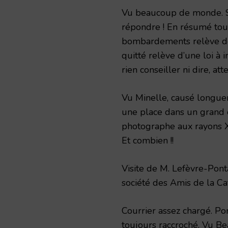
Vu beaucoup de monde. S
répondre ! En résumé tout
bombardements relève de l
quitté relève d’une loi à 
rien conseiller ni dire, a
Vu Minelle, causé longueme
une place dans un grand
photographe aux rayons X
Et combien !!
Visite de M. Lefèvre-Ponta
société des Amis de la C
Courrier assez chargé. Por
toujours raccroché. Vu Bea