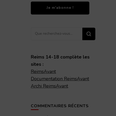
Vous
émie Nationale de Reims – 1998 – TAR volume 173
recherchiez
quelque
chose ?
Reims 14-18 complète les
sites :
ReimsAvant
Documentation ReimsAvant
Archi ReimsAvant
COMMENTAIRES RÉCENTS