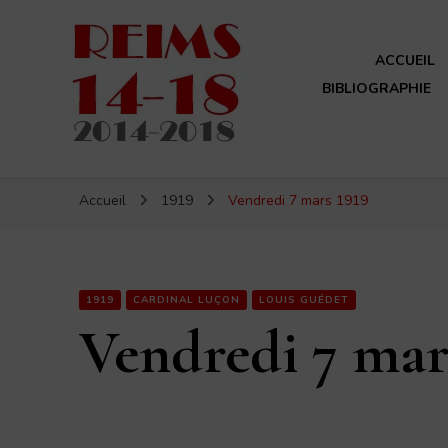
ACCUEIL
BIBLIOGRAPHIE
Reims 14-18
Un site de ReimsAvant
Accueil
1919
Vendredi 7 mars 1919
1919
CARDINAL LUÇON
LOUIS GUÉDET
Vendredi 7 mar