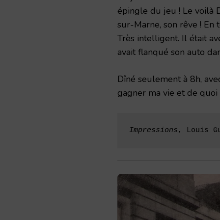
épingle du jeu ! Le voilà 
sur-Marne, son rêve ! En t
Très intelligent. Il était
avait flanqué son auto dan
Dîné seulement à 8h, avec
gagner ma vie et de quoi n
Impressions
, Louis G