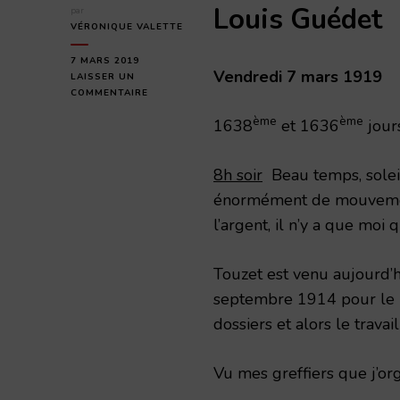
Louis Guédet
par
VÉRONIQUE VALETTE
7 MARS 2019
Vendredi 7 mars 1919
LAISSER UN
SUR
COMMENTAIRE
VENDREDI
ème
ème
1638
et 1636
jour
7
MARS
1919
8h soir
Beau temps, soleil.
énormément de mouvemen
l’argent, il n’y a que moi 
Touzet est venu aujourd’hui
septembre 1914 pour le r
dossiers et alors le travail
Vu mes greffiers que j’org