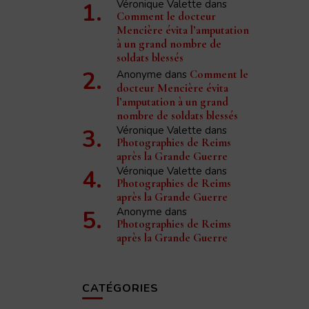
Véronique Valette
dans
Comment le docteur
Mencière évita l’amputation
à un grand nombre de
soldats blessés
Anonyme
dans
Comment le
docteur Mencière évita
l’amputation à un grand
nombre de soldats blessés
Véronique Valette
dans
Photographies de Reims
après la Grande Guerre
Véronique Valette
dans
Photographies de Reims
après la Grande Guerre
Anonyme
dans
Photographies de Reims
après la Grande Guerre
CATÉGORIES