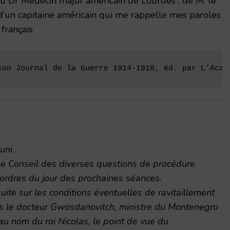
du Dr Médecin major américain de Lourdes ; de M. le
d’un capitaine américain qui me rappelle mes paroles
 français
son Journal de la Guerre 1914-1918, éd. par L’Acad
uni.
le Conseil des diverses questions de procédure
s ordres du jour des prochaines séances.
uite sur les conditions éventuelles de ravitaillement
is le docteur Gwosdanovitch, ministre du Montenegro
u nom du roi Nicolas, le point de vue du