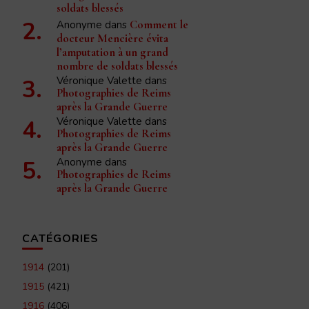
soldats blessés
Anonyme
dans
Comment le
docteur Mencière évita
l’amputation à un grand
nombre de soldats blessés
Véronique Valette
dans
Photographies de Reims
après la Grande Guerre
Véronique Valette
dans
Photographies de Reims
après la Grande Guerre
Anonyme
dans
Photographies de Reims
après la Grande Guerre
CATÉGORIES
1914
(201)
1915
(421)
1916
(406)