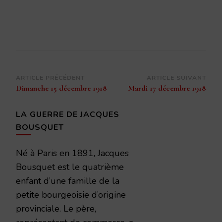
Navigation
ARTICLE PRÉCÉDENT
ARTICLE SUIVANT
Dimanche 15 décembre 1918
Mardi 17 décembre 1918
d’article
LA GUERRE DE JACQUES
BOUSQUET
Né à Paris en 1891, Jacques
Bousquet est le quatrième
enfant d’une famille de la
petite bourgeoisie d’origine
provinciale. Le père,