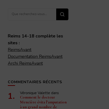
Vous
recherchiez
quelque
chose ?
Reims 14-18 complète les
sites :
ReimsAvant
Documentation ReimsAvant
Archi ReimsAvant
COMMENTAIRES RÉCENTS
Véronique Valette
dans
Comment le docteur
Mencière évita l’amputation
à un grand nombre de