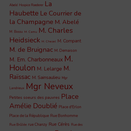
La
Abelé
Hospice Roederer
Haubette
Le Courrier de
la Champagne
M. Abelé
M. Charles
M. Bossu
M. Camu
Heidsieck
M. Compant
M. Chezel
M. de Bruignac
M. Demaison
M.
M. Em. Charbonneaux
Houlon
M.
M. Lelarge
Raïssac
M. Sainsaulieu
Mgr
Mgr Neveux
Landrieux
Place
Petites soeurs des pauvres
Amélie Doublié
Place d'Erlon
Place de la République
Rue Bonhomme
Rue Cérès
rue Chanzy
Rue Brûlée
Rue des