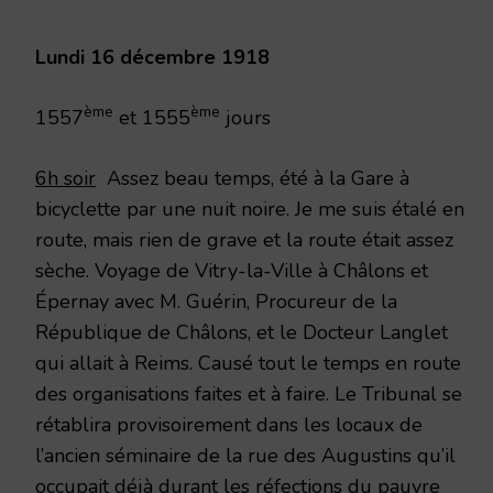
1918
Lundi 16 décembre 1918
ème
ème
1557
et 1555
jours
6h soir
Assez beau temps, été à la Gare à
bicyclette par une nuit noire. Je me suis étalé en
route, mais rien de grave et la route était assez
sèche. Voyage de Vitry-la-Ville à Châlons et
Épernay avec M. Guérin, Procureur de la
République de Châlons, et le Docteur Langlet
qui allait à Reims. Causé tout le temps en route
des organisations faites et à faire. Le Tribunal se
rétablira provisoirement dans les locaux de
l’ancien séminaire de la rue des Augustins qu’il
occupait déjà durant les réfections du pauvre