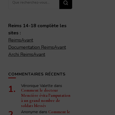
Vous
recherchiez
quelque
chose ?
Reims 14-18 complète les
sites :
ReimsAvant
Documentation ReimsAvant
Archi ReimsAvant
COMMENTAIRES RÉCENTS
Véronique Valette
dans
Comment le docteur
Mencière évita l’amputation
à un grand nombre de
soldats blessés
Anonyme
dans
Comment le