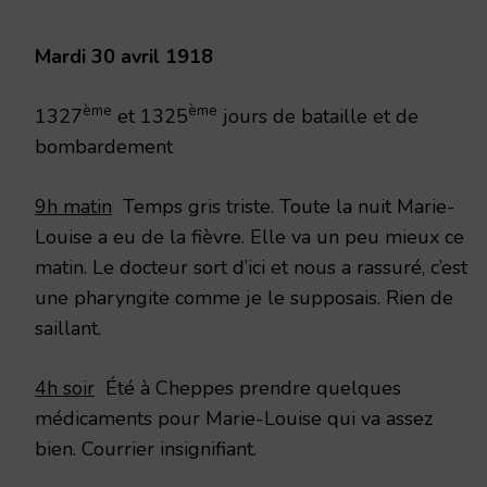
1918
Mardi 30 avril 1918
ème
ème
1327
et 1325
jours de bataille et de
bombardement
9h matin
Temps gris triste. Toute la nuit Marie-
Louise a eu de la fièvre. Elle va un peu mieux ce
matin. Le docteur sort d’ici et nous a rassuré, c’est
une pharyngite comme je le supposais. Rien de
saillant.
4h soir
Été à Cheppes prendre quelques
médicaments pour Marie-Louise qui va assez
bien. Courrier insignifiant.