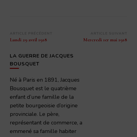
Navigation
ARTICLE PRÉCÉDENT
ARTICLE SUIVANT
Lundi 29 avril 1918
Mercredi 1er mai 1918
d’article
LA GUERRE DE JACQUES
BOUSQUET
Né à Paris en 1891, Jacques
Bousquet est le quatrième
enfant d’une famille de la
petite bourgeoisie d’origine
provinciale. Le père,
représentant de commerce, a
emmené sa famille habiter