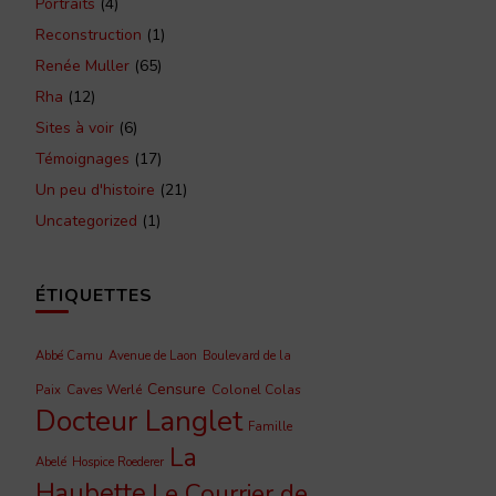
Portraits
(4)
Reconstruction
(1)
Renée Muller
(65)
Rha
(12)
Sites à voir
(6)
Témoignages
(17)
Un peu d'histoire
(21)
Uncategorized
(1)
ÉTIQUETTES
Abbé Camu
Avenue de Laon
Boulevard de la
Censure
Caves Werlé
Colonel Colas
Paix
Docteur Langlet
Famille
La
Abelé
Hospice Roederer
Haubette
Le Courrier de