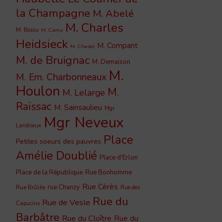
la Champagne
M. Abelé
M. Charles
M. Bossu
M. Camu
Heidsieck
M. Compant
M. Chezel
M. de Bruignac
M. Demaison
M.
M. Em. Charbonneaux
Houlon
M.
M. Lelarge
Raïssac
M. Sainsaulieu
Mgr
Mgr Neveux
Landrieux
Place
Petites soeurs des pauvres
Amélie Doublié
Place d'Erlon
Place de la République
Rue Bonhomme
Rue Cérès
rue Chanzy
Rue Brûlée
Rue des
Rue du
Rue de Vesle
Capucins
Barbâtre
Rue du Cloître
Rue du