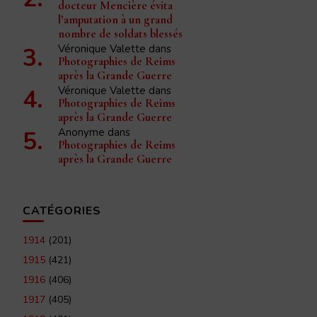
docteur Mencière évita
l’amputation à un grand
nombre de soldats blessés
Véronique Valette
dans
Photographies de Reims
après la Grande Guerre
Véronique Valette
dans
Photographies de Reims
après la Grande Guerre
Anonyme
dans
Photographies de Reims
après la Grande Guerre
CATÉGORIES
1914
(201)
1915
(421)
1916
(406)
1917
(405)