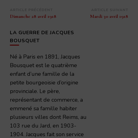
Navigation
ARTICLE PRÉCÉDENT
ARTICLE SUIVANT
Dimanche 28 avril 1918
Mardi 30 avril 1918
d’article
LA GUERRE DE JACQUES
BOUSQUET
Né à Paris en 1891, Jacques
Bousquet est le quatrième
enfant d’une famille de la
petite bourgeoisie d’origine
provinciale. Le père,
représentant de commerce, a
emmené sa famille habiter
plusieurs villes dont Reims, au
103 rue du Jard, en 1903-
1904. Jacques fait son service