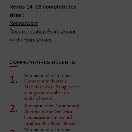
chose ?
Reims 14-18 complète les
sites :
ReimsAvant
Documentation ReimsAvant
Archi ReimsAvant
COMMENTAIRES RÉCENTS
Véronique Valette
dans
Comment le docteur
Mencière évita l’amputation
à un grand nombre de
soldats blessés
Anonyme
dans
Comment le
docteur Mencière évita
l’amputation à un grand
nombre de soldats blessés
Véronique Valette
dans