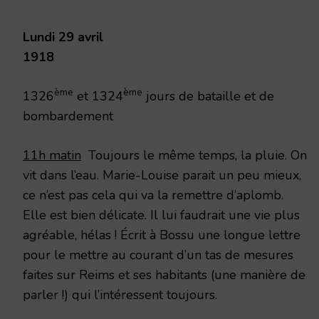
1918
Lundi 29 avril
1918
ème
ème
1326
et 1324
jours de bataille et de
bombardement
11h matin
Toujours le même temps, la pluie. On
vit dans l’eau. Marie-Louise parait un peu mieux,
ce n’est pas cela qui va la remettre d’aplomb.
Elle est bien délicate. Il lui faudrait une vie plus
agréable, hélas ! Écrit à Bossu une longue lettre
pour le mettre au courant d’un tas de mesures
faites sur Reims et ses habitants (une manière de
parler !) qui l’intéressent toujours.