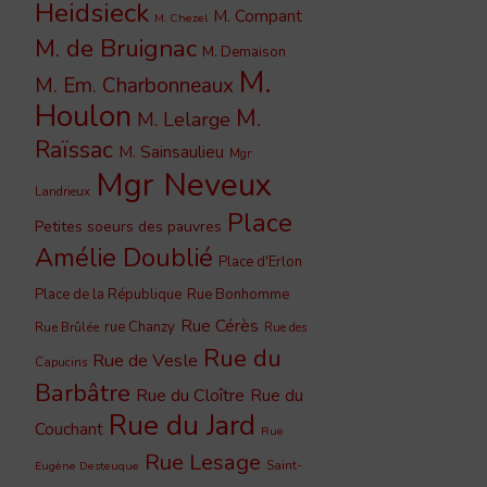
Heidsieck
M. Compant
M. Chezel
M. de Bruignac
M. Demaison
M.
M. Em. Charbonneaux
Houlon
M.
M. Lelarge
Raïssac
M. Sainsaulieu
Mgr
Mgr Neveux
Landrieux
Place
Petites soeurs des pauvres
Amélie Doublié
Place d'Erlon
Place de la République
Rue Bonhomme
Rue Cérès
rue Chanzy
Rue Brûlée
Rue des
Rue du
Rue de Vesle
Capucins
Barbâtre
Rue du Cloître
Rue du
Rue du Jard
Couchant
Rue
Rue Lesage
Saint-
Eugène Desteuque