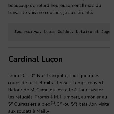
beaucoup de retard heureusement !! mais du
travail. Je vais me coucher, je suis éreinté.
Impressions
, Louis Guédet, Notaire et Juge 
Cardinal Luçon
Jeudi 20 – 0°. Nuit tranquille, sauf quelques
coups de fusil et mitrailleu­ses. Temps couvert.
Retour de M. Camu qui est allé à Tours visiter
les réfu­giés. Promis à M. Humbert, aumônier au
e
(1)
e
e
5
Cuirassiers à pied
, 3
(ou 5
) bataillon, visite
aux soldats à Mailly.