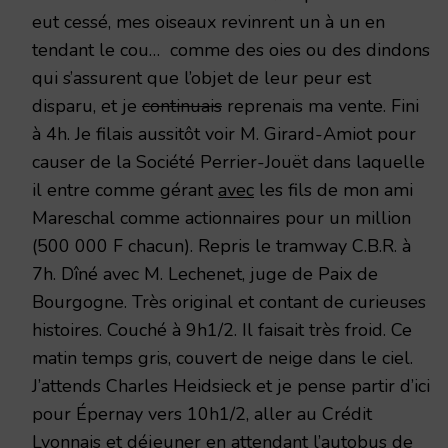
eut cessé, mes oiseaux revinrent un à un en
tendant le cou… comme des oies ou des dindons
qui s’assurent que l’objet de leur peur est
disparu, et je
continuais
reprenais ma vente. Fini
à 4h. Je filais aussitôt voir M. Girard-Amiot pour
causer de la Société Perrier-Jouët dans laquelle
il entre comme gérant
avec
les fils de mon ami
Mareschal comme actionnaires pour un million
(500 000 F chacun). Repris le tramway C.B.R. à
7h. Dîné avec M. Lechenet, juge de Paix de
Bourgogne. Très original et contant de curieuses
histoires. Couché à 9h1/2. Il faisait très froid. Ce
matin temps gris, couvert de neige dans le ciel.
J’attends Charles Heidsieck et je pense partir d’ici
pour Épernay vers 10h1/2, aller au Crédit
Lyonnais et déjeuner en attendant l’autobus de