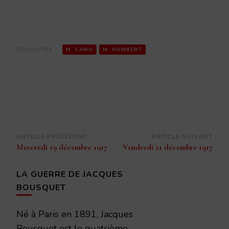
ÉTIQUETTES :
M. CAMU
M. HUMBERT
Navigation
ARTICLE PRÉCÉDENT
ARTICLE SUIVANT
Mercredi 19 décembre 1917
Vendredi 21 décembre 1917
d’article
LA GUERRE DE JACQUES
BOUSQUET
Né à Paris en 1891, Jacques
Bousquet est le quatrième