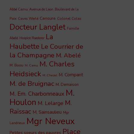
Abbé Camu
Avenue de Laon
Boulevard de la
Censure
Caves Werlé
Colonel Colas
Paix
Docteur Langlet
Famille
La
Abelé
Hospice Roederer
Haubette
Le Courrier de
la Champagne
M. Abelé
M. Charles
M. Bossu
M. Camu
Heidsieck
M. Compant
M. Chezel
M. de Bruignac
M. Demaison
M.
M. Em. Charbonneaux
Houlon
M.
M. Lelarge
Raïssac
M. Sainsaulieu
Mgr
Mgr Neveux
Landrieux
Place
Petites soeurs des pauvres