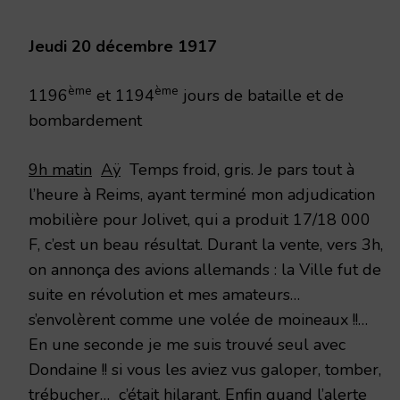
1917
Jeudi 20 décembre 1917
ème
ème
1196
et 1194
jours de bataille et de
bombardement
9h matin
Aÿ
Temps froid, gris. Je pars tout à
l’heure à Reims, ayant terminé mon adjudication
mobilière pour Jolivet, qui a produit 17/18 000
F, c’est un beau résultat. Durant la vente, vers 3h,
on annonça des avions allemands : la Ville fut de
suite en révolution et mes amateurs…
s’envolèrent comme une volée de moineaux !!…
En une seconde je me suis trouvé seul avec
Dondaine !! si vous les aviez vus galoper, tomber,
trébucher… c’était hilarant. Enfin quand l’alerte