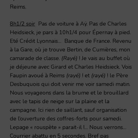
Reims.
8h1/2 soir
Pas de voiture à Aÿ. Pas de Charles
Heidsieck, je pars à 10h1/4 pour Épernay à pied.
Eté Crédit Lyonnais… Banque de France. Revenu
à la Gare, où je trouve Bertin, de Cumières, mon
camarade de classe.
(Rayé)
! Je vais au buffet où
je déjeune avec Girard et Charles Heidsieck. Vois
Faupin avoué à Reims
(rayé)
! et
(rayé)
! le Père
Desbuquois qui doit venir me voir samedi matin.
Nous voyageons dans la brume et le brouillard
avec le tapis de neige sur la plaine et la
campagne. Ici rien de saillant, sauf organisation
de l’ouverture des coffres-forts pour samedi.
Lepage « rouspète » parait-il !… Nous verrons…
Courrier abattu en 5 secondes. Bref pas