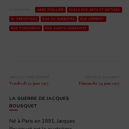
ÉTIQUETTES :
ABBÉ THELLIER
ECOLE DES ARTS ET MÉTIERS
M. PRÉVOTEAU
RUE DU BARBÂTRE
RUE GERBERT
RUE PONSARDIN
RUE SAINTE-GENEVIÈVE
Navigation
ARTICLE PRÉCÉDENT
ARTICLE SUIVANT
Vendredi 22 juin 1917
Dimanche 24 juin 1917
d’article
LA GUERRE DE JACQUES
BOUSQUET
Né à Paris en 1891, Jacques
Bousquet est le quatrième