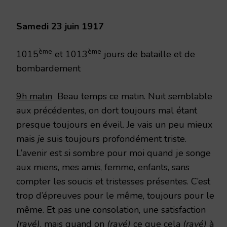
1917
Samedi 23 juin 1917
ème
ème
1015
et 1013
jours de bataille et de
bombardement
9h matin
Beau temps ce matin. Nuit semblable
aux précédentes, on dort toujours mal étant
presque toujours en éveil. Je vais un peu mieux
mais
je
suis toujours profondément triste.
L’avenir est si sombre pour moi quand je songe
aux miens, mes amis, femme, enfants, sans
compter les soucis et tristesses présentes. C’est
trop d’épreuves pour le même, toujours pour le
même. Et pas une consolation, une satisfaction
(rayé)
, mais quand on
(rayé)
ce que cela
(rayé)
à