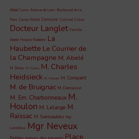
Abbé Camu
Avenue de Laon
Boulevard de la
Censure
Caves Werlé
Colonel Colas
Paix
Docteur Langlet
Famille
La
Abelé
Hospice Roederer
Haubette
Le Courrier de
la Champagne
M. Abelé
M. Charles
M. Bossu
M. Camu
Heidsieck
M. Compant
M. Chezel
M. de Bruignac
M. Demaison
M.
M. Em. Charbonneaux
Houlon
M.
M. Lelarge
Raïssac
M. Sainsaulieu
Mgr
Mgr Neveux
Landrieux
Place
Petites soeurs des pauvres