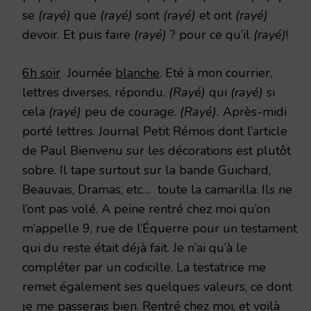
se
(rayé)
que
(rayé)
sont
(rayé)
et ont
(rayé)
devoir. Et puis faire
(rayé)
? pour ce qu’il
(rayé)
!
6h soir
Journée
blanche
. Eté à mon courrier,
lettres diverses, répondu.
(Rayé)
qui
(rayé)
si
cela
(rayé)
peu de courage.
(Rayé).
Après-midi
porté lettres. Journal Petit Rémois dont l’article
de Paul Bienvenu sur les décorations est plutôt
sobre. Il tape surtout sur la bande Guichard,
Beauvais, Dramas, etc… toute la camarilla. Ils ne
l’ont pas volé. A peine rentré chez moi qu’on
m’appelle 9, rue de l’Équerre pour un testament
qui du reste était déjà fait. Je n’ai qu’à le
compléter par un codicille. La testatrice me
remet également ses quelques valeurs, ce dont
je me passerais bien. Rentré chez moi, et voilà