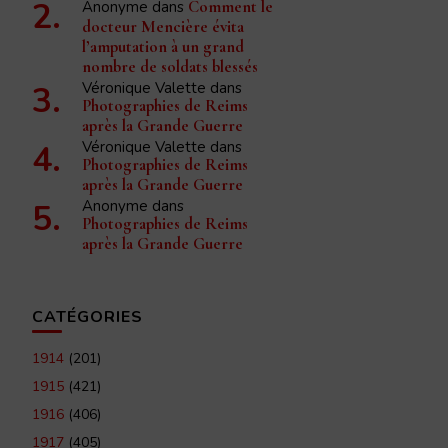
Anonyme
dans
Comment le
docteur Mencière évita
l’amputation à un grand
nombre de soldats blessés
Véronique Valette
dans
Photographies de Reims
après la Grande Guerre
Véronique Valette
dans
Photographies de Reims
après la Grande Guerre
Anonyme
dans
Photographies de Reims
après la Grande Guerre
CATÉGORIES
1914
(201)
1915
(421)
1916
(406)
1917
(405)