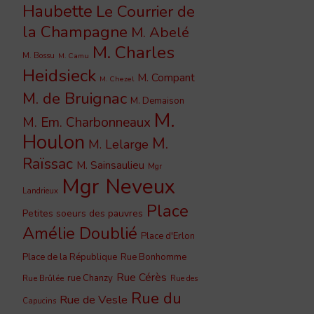
Haubette
Le Courrier de
la Champagne
M. Abelé
M. Charles
M. Bossu
M. Camu
Heidsieck
M. Compant
M. Chezel
M. de Bruignac
M. Demaison
M.
M. Em. Charbonneaux
Houlon
M.
M. Lelarge
Raïssac
M. Sainsaulieu
Mgr
Mgr Neveux
Landrieux
Place
Petites soeurs des pauvres
Amélie Doublié
Place d'Erlon
Place de la République
Rue Bonhomme
Rue Cérès
rue Chanzy
Rue Brûlée
Rue des
Rue du
Rue de Vesle
Capucins