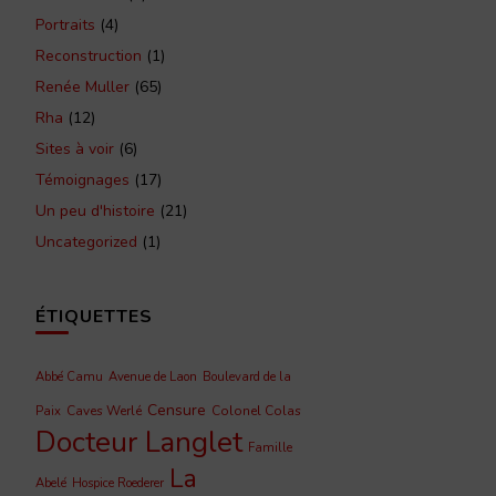
Portraits
(4)
Reconstruction
(1)
Renée Muller
(65)
Rha
(12)
Sites à voir
(6)
Témoignages
(17)
Un peu d'histoire
(21)
Uncategorized
(1)
ÉTIQUETTES
Abbé Camu
Avenue de Laon
Boulevard de la
Censure
Caves Werlé
Colonel Colas
Paix
Docteur Langlet
Famille
La
Abelé
Hospice Roederer