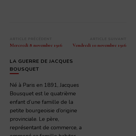
Navigation
ARTICLE PRÉCÉDENT
ARTICLE SUIVANT
Mercredi 8 novembre 1916
Vendredi 10 novembre 1916
d’article
LA GUERRE DE JACQUES
BOUSQUET
Né à Paris en 1891, Jacques
Bousquet est le quatrième
enfant d’une famille de la
petite bourgeoisie d’origine
provinciale. Le père,
représentant de commerce, a
emmené sa famille habiter