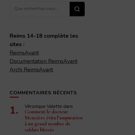
Vous
recherchiez
quelque
chose ?
Reims 14-18 complète les
sites :
ReimsAvant
Documentation ReimsAvant
Archi ReimsAvant
COMMENTAIRES RÉCENTS
Véronique Valette
dans
Comment le docteur
Mencière évita l’amputation
à un grand nombre de
soldats blessés