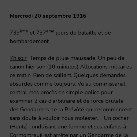
1916
Mercredi 20 septembre 1916
ème
ème
739
et 737
jours de bataille et de
bombardement
7h soir
Temps de pluie maussade. Un peu de
canon hier soir (10 minutes) Allocations militaires
ce matin. Rien de saillant. Quelques demandes
absurdes comme toujours. Vu au commissariat
central mes procès en simple police pour
examiner 2 cas d’arbitraire et de force brutale
des Gendarmes de la Prévôté qui recommencent
sans doute à vouloir nous molester… Un cocher
(Hentz) conduisant une femme et ses enfants à
Cormontreuil est arrêté par un Gendarme de la