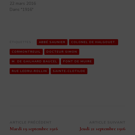
22 mars 2016
Dans "1916"
ÉTIQUETTES :
ABBÉ SAUNIER
COLONEL DE HALGOUET.
CORMONTREUIL
DOCTEUR SIMON
M. DE GAILHARD BAUCEL
PONT DE MUIRE
RUE LEDRU-ROLLIN
SAINTE-CLOTILDE
Navigation
ARTICLE PRÉCÉDENT
ARTICLE SUIVANT
Mardi 19 septembre 1916
Jeudi 21 septembre 1916
d’article