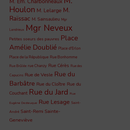
M.
M. Em. Charbonneaux
Houlon
M.
M. Lelarge
Raïssac
M. Sainsaulieu
Mgr
Mgr Neveux
Landrieux
Place
Petites soeurs des pauvres
Amélie Doublié
Place d'Erlon
Place de la République
Rue Bonhomme
Rue Cérès
rue Chanzy
Rue Brûlée
Rue des
Rue du
Rue de Vesle
Capucins
Barbâtre
Rue du Cloître
Rue du
Rue du Jard
Couchant
Rue
Rue Lesage
Saint-
Eugène Desteuque
Sainte-
Saint-Remi
André
Geneviève