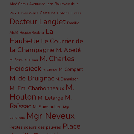
Abbé Camu
Avenue de Laon
Boulevard de la
Censure
Caves Werlé
Colonel Colas
Paix
Docteur Langlet
Famille
La
Abelé
Hospice Roederer
Haubette
Le Courrier de
la Champagne
M. Abelé
M. Charles
M. Bossu
M. Camu
Heidsieck
M. Compant
M. Chezel
M. de Bruignac
M. Demaison
M.
M. Em. Charbonneaux
Houlon
M.
M. Lelarge
Raïssac
M. Sainsaulieu
Mgr
Mgr Neveux
Landrieux
Place
Petites soeurs des pauvres