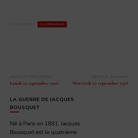
ÉTIQUETTES :
CLAIRMARAIS
Navigation
ARTICLE PRÉCÉDENT
ARTICLE SUIVANT
Lundi 25 septembre 1916
Mercredi 27 septembre 1916
d’article
LA GUERRE DE JACQUES
BOUSQUET
Né à Paris en 1891, Jacques
Bousquet est le quatrième