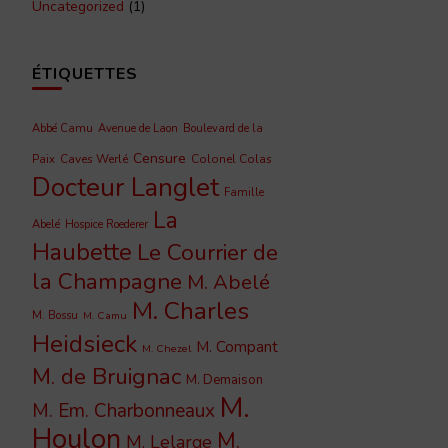
Uncategorized
(1)
ÉTIQUETTES
Abbé Camu
Avenue de Laon
Boulevard de la
Censure
Caves Werlé
Colonel Colas
Paix
Docteur Langlet
Famille
La
Abelé
Hospice Roederer
Haubette
Le Courrier de
la Champagne
M. Abelé
M. Charles
M. Bossu
M. Camu
Heidsieck
M. Compant
M. Chezel
M. de Bruignac
M. Demaison
M.
M. Em. Charbonneaux
Houlon
M.
M. Lelarge