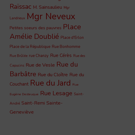
Raïssac
M. Sainsaulieu
Mgr
Mgr Neveux
Landrieux
Place
Petites soeurs des pauvres
Amélie Doublié
Place d'Erlon
Place de la République
Rue Bonhomme
Rue Cérès
rue Chanzy
Rue Brûlée
Rue des
Rue du
Rue de Vesle
Capucins
Barbâtre
Rue du Cloître
Rue du
Rue du Jard
Couchant
Rue
Rue Lesage
Saint-
Eugène Desteuque
Sainte-
Saint-Remi
André
Geneviève