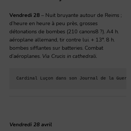
1916
Vendredi
28
– Nuit bruyante autour de Reims ;
d’heure en heure à peu près, grosses
détonations de bombes (210 canons8 ?). A4 h.
aéroplane alle­mand, tir contre lui. + 13°. 8 h.
bombes sifflantes sur batteries. Combat
d’aéroplanes.
Via Crucis in cathedrali.
Cardinal Luçon dans son Journal de la Guerr
Vendredi 28 avril