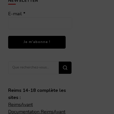
NEWSLETTER
E-mail
*
Vous
recherchiez
quelque
chose ?
Reims 14-18 complète les
sites :
ReimsAvant
Documentation ReimsAvant